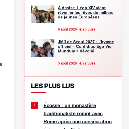
À Assise, Léon XIV vient
réveiller les rêves de milliers
de jeunes Européens
6 août 2026
25 vues
JMJ de Séoul 2027 : l’hymne
officiel « Confidite, Ego Vici
Mundum » dévoilé
5 août 2026
72 vues
e
LES PLUS LUS
Écosse : un monastère
traditionaliste rompt avec
Rome après une consécration