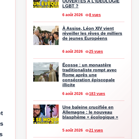
OUVERTES À L’IDÉOLOGIE
LGBT ?
6 août 2026
8 vues
À Assise, Léon XIV vient
réveiller les rêves de milliers
de jeunes Européens
6 août 2026
25 vues
Écosse : un monastère
traditionaliste rompt avec
Rome après une
consécration épiscopale
illicite
6 août 2026
183 vues
Une baleine crucifiée en
Allemagne : le nouveau
t
blasphème « écologique »
ls
5 août 2026
21 vues
s