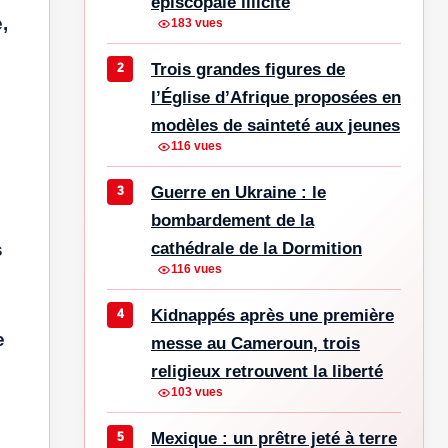
épiscopale illicite
,
183 vues
Trois grandes figures de
l’Église d’Afrique proposées en
modèles de sainteté aux jeunes
116 vues
Guerre en Ukraine : le
bombardement de la
cathédrale de la Dormition
s
116 vues
Kidnappés après une première
e
messe au Cameroun, trois
religieux retrouvent la liberté
103 vues
Mexique : un prêtre jeté à terre