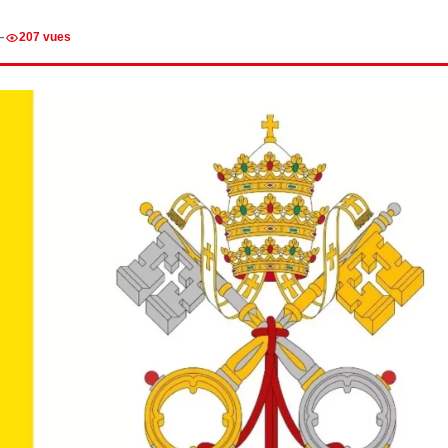
—
207 vues