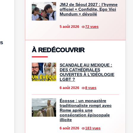
JMJ de Séoul 2027 : l’hymne
officiel « Confidite, Ego Vici
Mundum » dévoilé
5 août 2026
72 vues
es
À REDÉCOUVRIR
SCANDALE AU MEXIQUE :
DES CATHÉDRALES
OUVERTES À L’IDÉOLOGIE
LGBT ?
6 août 2026
8 vues
e
Écosse : un monastère
traditionaliste rompt avec
Rome après une
consécration épiscopale
illicite
6 août 2026
183 vues