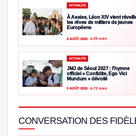
ACTUALITE
À Assise, Léon XIV vient réveill
les rêves de milliers de jeunes
Européens
25 vues
6 AOÛT 2026
ACTUALITE
JMJ de Séoul 2027 : l’hymne
officiel « Confidite, Ego Vici
Mundum » dévoilé
72 vues
5 AOÛT 2026
CONVERSATION DES FIDÈL