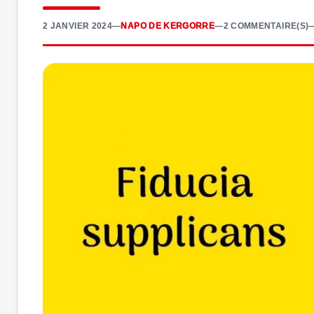
2 JANVIER 2024
—
NAPO DE KERGORRE
—
2 COMMENTAIRE(S)