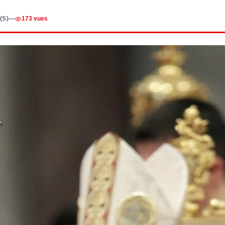
(S)
—
173 vues