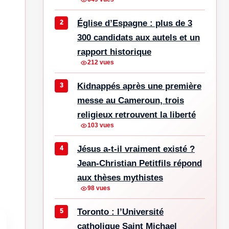
Église d’Espagne : plus de 3
300 candidats aux autels et un
rapport historique
212 vues
Kidnappés après une première
messe au Cameroun, trois
religieux retrouvent la liberté
103 vues
u
Jésus a-t-il vraiment existé ?
Jean-Christian Petitfils répond
aux thèses mythistes
98 vues
Toronto : l’Université
catholique Saint Michael