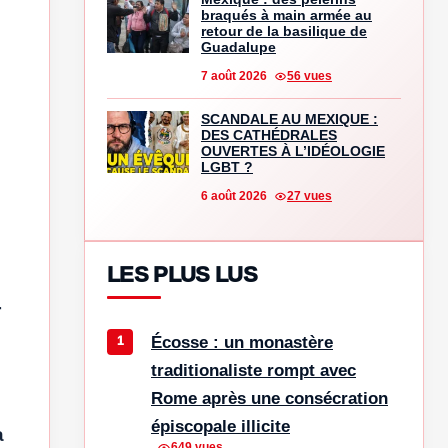
braqués à main armée au
retour de la basilique de
Guadalupe
7 août 2026
56 vues
SCANDALE AU MEXIQUE :
DES CATHÉDRALES
OUVERTES À L’IDÉOLOGIE
LGBT ?
6 août 2026
27 vues
LES PLUS LUS
r
Écosse : un monastère
traditionaliste rompt avec
Rome après une consécration
épiscopale illicite
a
649 vues