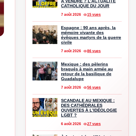
À VENDRE ? L’ACTUALITÉ
CATHOLIQUE DU JOUR
7 août 2026
15 vues
Espagne : 90 ans après, la
mémoire vivante des
évêques martyrs de la guerre
civile
7 août 2026
86 vues
Mexique : des pèlerins
braqués à main armée au
retour de la basilique de
Guadalupe
7 août 2026
56 vues
SCANDALE AU MEXIQUE :
DES CATHÉDRALES
OUVERTES À L’IDÉOLOGIE
LGBT ?
6 août 2026
27 vues