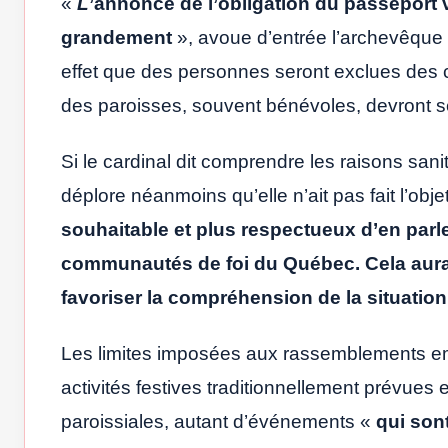
«
L
’annonce de l’obligation du passeport v
grandement
», avoue d’entrée l’archevêque
effet que des personnes seront exclues des c
des paroisses, souvent bénévoles, devront se
Si le cardinal dit comprendre les raisons sanit
déplore néanmoins qu’elle n’ait pas fait l’obje
souhaitable et plus respectueux d’en par
communautés de foi du Québec. Cela aurait 
favoriser la compréhension de la situation
Les limites imposées aux rassemblements em
activités festives traditionnellement prévue
paroissiales, autant d’événements «
qui son