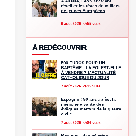
À Assise, Léon XIV vient
réveiller les rêves de milliers
de jeunes Européens
6 août 2026
55 vues
À REDÉCOUVRIR
l
500 EUROS POUR UN
BAPTÊME : LA FOI EST-ELLE
À VENDRE ? L’ACTUALITÉ
CATHOLIQUE DU JOUR
7 août 2026
15 vues
Espagne : 90 ans après, la
mémoire vivante des
évêques martyrs de la guerre
civile
7 août 2026
86 vues
Mexique : des pèlerins