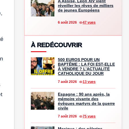
À Assise, Léon XIV vient
réveiller les rêves de milliers
de jeunes Européens
,
6 août 2026
47 vues
té
À REDÉCOUVRIR
en
500 EUROS POUR UN
BAPTÊME : LA FOI EST-ELLE
À VENDRE ? L’ACTUALITÉ
CATHOLIQUE DU JOUR
7 août 2026
13 vues
s
t
Espagne : 90 ans après, la
mémoire vivante des
évêques martyrs de la guerre
civile
7 août 2026
75 vues
Mexique : des pèlerins