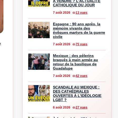
À VENDRE ? L’ACTUALITÉ
CATHOLIQUE DU JOUR
7 août 2026
13 vues
Espagne : 90 ans après, la
mémoire vivante des
évêques martyrs de la guerre
civile
e
7 août 2026
75 vues
Mexique : des pèlerins
braqués à main armée au
retour de la basilique de
Guadalupe
7 août 2026
42 vues
SCANDALE AU MEXIQUE :
DES CATHÉDRALES
OUVERTES À L’IDÉOLOGIE
LGBT ?
6 août 2026
27 vues