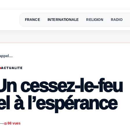
FRANCE
INTERNATIONALE
RELIGION
RADIO
l’appel…
ACTUALITE
 Un cessez-le-feu
pel à l’espérance
—
98 vues