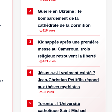
Guerre en Ukraine : le
bombardement de la
,
cathédrale de la Dormition
116 vues
Kidnappés après une première
messe au Cameroun, trois
religieux retrouvent la liberté
103 vues
Jésus a-t-il vraiment existé ?
Jean-Christian Petitfils répond
le
aux thèses mythistes
98 vues
Toronto : l’Université
catholique Saint Michael