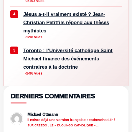
103 vues
Jésus a-t-il vraiment existé ? Jean-
Christian Petitfils répond aux thèses
mythistes
98 vues
Toronto : l’Université catholique Saint
Michael finance des événements
contraires à la doctrine
96 vues
DERNIERS COMMENTAIRES
Mickael Ottmann
Il existe déjà une version française : cathoschool.fr !
SUR CREEDO : LE « DUOLINGO CATHOLIQUE »…