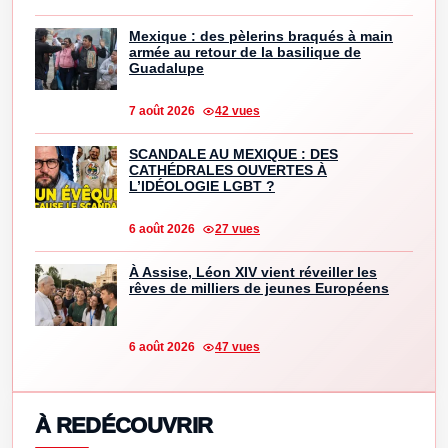
Mexique : des pèlerins braqués à main
armée au retour de la basilique de
Guadalupe
7 août 2026
42 vues
SCANDALE AU MEXIQUE : DES
CATHÉDRALES OUVERTES À
L’IDÉOLOGIE LGBT ?
6 août 2026
27 vues
À Assise, Léon XIV vient réveiller les
rêves de milliers de jeunes Européens
6 août 2026
47 vues
À REDÉCOUVRIR