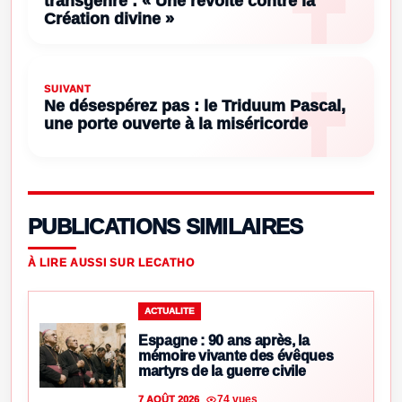
transgenre : « Une révolte contre la
Création divine »
SUIVANT
Ne désespérez pas : le Triduum Pascal,
une porte ouverte à la miséricorde
PUBLICATIONS SIMILAIRES
À LIRE AUSSI SUR LECATHO
ACTUALITE
Espagne : 90 ans après, la
mémoire vivante des évêques
martyrs de la guerre civile
74 vues
7 AOÛT 2026