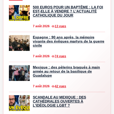
500 EUROS POUR UN BAPTÊME : LA FOI
EST-ELLE À VENDRE ? L’ACTUALITÉ
CATHOLIQUE DU JOUR
7 août 2026
13 vues
Espagne : 90 ans après, la mémoire
vivante des évêques martyrs de la guerre
civile
7 août 2026
74 vues
Mexique : des pèlerins braqués à main
armée au retour de la basilique de
Guadalupe
7 août 2026
42 vues
SCANDALE AU MEXIQUE : DES
CATHÉDRALES OUVERTES À
L’IDÉOLOGIE LGBT ?