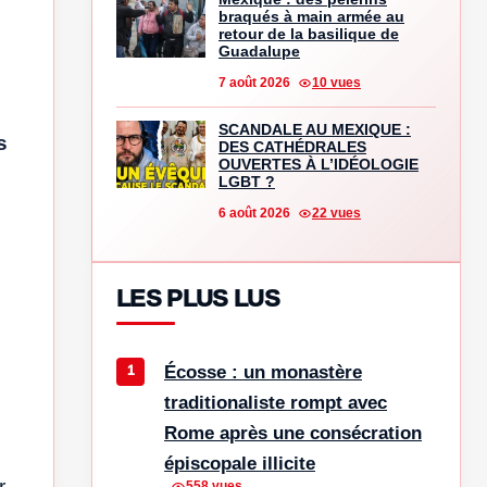
braqués à main armée au
retour de la basilique de
Guadalupe
7 août 2026
10 vues
SCANDALE AU MEXIQUE :
s
DES CATHÉDRALES
OUVERTES À L’IDÉOLOGIE
LGBT ?
6 août 2026
22 vues
LES PLUS LUS
Écosse : un monastère
traditionaliste rompt avec
Rome après une consécration
épiscopale illicite
r
558 vues