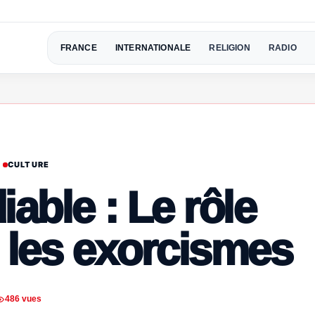
FRANCE
INTERNATIONALE
RELIGION
RADIO
CULTURE
iable : Le rôle
 les exorcismes
486 vues