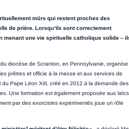
irituellement mûrs qui restent proches des
lle de prière.
Lorsqu’ils sont correctement
n menant une vie spirituelle catholique solide – il
s du diocèse de Scranton, en Pennsylvanie, organise
les prêtres et officie à la messe et aux services de
titut du Pape Léon XIII, créé en 2012 à la demande des
es. Une formation est également proposée aux laïcs
ement par des exorcistes expérimentés joue un rôle
 ministère] méritent d’être félicités
« , a déclaré Mg