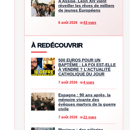
À Assise, Léon XIV vient
réveiller les rêves de milliers
de jeunes Européens
6 août 2026
43 vues
À REDÉCOUVRIR
500 EUROS POUR UN
BAPTÊME : LA FOI EST-ELLE
À VENDRE ? L’ACTUALITÉ
CATHOLIQUE DU JOUR
7 août 2026
4 vues
Espagne : 90 ans après, la
mémoire vivante des
évêques martyrs de la guerre
civile
7 août 2026
21 vues
Mexique : des pèlerins