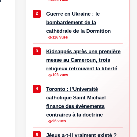
Guerre en Ukraine : le
bombardement de la
cathédrale de la Dormition
116 vues
Kidnappés après une première
messe au Cameroun, trois
religieux retrouvent la liberté
103 vues
Toronto : l’Université
catholique Saint Michael
finance des événements
contraires à la doctrine
96 vues
Jésus a-t-il vraiment existé ?