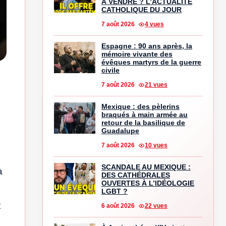
À VENDRE ? L’ACTUALITÉ
CATHOLIQUE DU JOUR
7 août 2026
4 vues
Espagne : 90 ans après, la
mémoire vivante des
évêques martyrs de la guerre
civile
7 août 2026
21 vues
Mexique : des pèlerins
braqués à main armée au
retour de la basilique de
Guadalupe
7 août 2026
10 vues
SCANDALE AU MEXIQUE :
à
DES CATHÉDRALES
OUVERTES À L’IDÉOLOGIE
LGBT ?
t
6 août 2026
22 vues