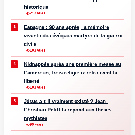
historique
212 vues
Espagne : 90 ans après, la mémoire
vivante des évêques martyrs de la guerre
civile
103 vues
Kidnappés après une première messe au
Cameroun, trois religieux retrouvent la
liberté
103 vues
Jésus a-t-il vraiment existé ? Jean-
Christian Petitfils répond aux thèses
mythistes
99 vues