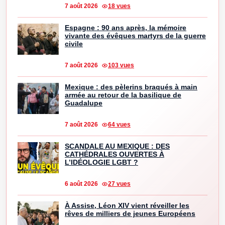
7 août 2026
18 vues
Espagne : 90 ans après, la mémoire
vivante des évêques martyrs de la guerre
civile
7 août 2026
103 vues
Mexique : des pèlerins braqués à main
armée au retour de la basilique de
Guadalupe
7 août 2026
64 vues
SCANDALE AU MEXIQUE : DES
CATHÉDRALES OUVERTES À
L’IDÉOLOGIE LGBT ?
6 août 2026
27 vues
À Assise, Léon XIV vient réveiller les
rêves de milliers de jeunes Européens