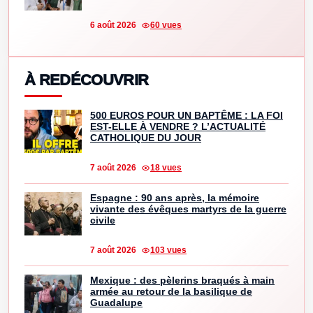
6 août 2026
60 vues
À REDÉCOUVRIR
500 EUROS POUR UN BAPTÊME : LA FOI
EST-ELLE À VENDRE ? L’ACTUALITÉ
CATHOLIQUE DU JOUR
7 août 2026
18 vues
Espagne : 90 ans après, la mémoire
vivante des évêques martyrs de la guerre
civile
7 août 2026
103 vues
Mexique : des pèlerins braqués à main
armée au retour de la basilique de
Guadalupe