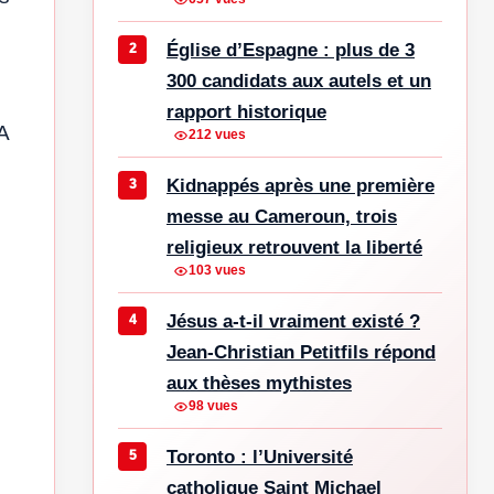
Église d’Espagne : plus de 3
300 candidats aux autels et un
rapport historique
NA
212 vues
Kidnappés après une première
messe au Cameroun, trois
religieux retrouvent la liberté
103 vues
Jésus a-t-il vraiment existé ?
Jean-Christian Petitfils répond
aux thèses mythistes
98 vues
Toronto : l’Université
catholique Saint Michael