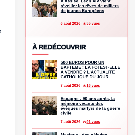
À Assise, Léon XIV vient
réveiller les rêves de milliers
de jeunes Européens
6 août 2026
55 vues
é
À REDÉCOUVRIR
500 EUROS POUR UN
BAPTÊME : LA FOI EST-ELLE
À VENDRE ? L’ACTUALITÉ
CATHOLIQUE DU JOUR
7 août 2026
16 vues
Espagne : 90 ans après, la
mémoire vivante des
évêques martyrs de la guerre
civile
7 août 2026
91 vues
Mexique : des pèlerins