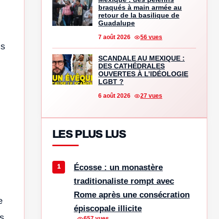
braqués à main armée au
retour de la basilique de
Guadalupe
7 août 2026
56 vues
us
SCANDALE AU MEXIQUE :
DES CATHÉDRALES
OUVERTES À L’IDÉOLOGIE
LGBT ?
6 août 2026
27 vues
LES PLUS LUS
Écosse : un monastère
traditionaliste rompt avec
Rome après une consécration
e
épiscopale illicite
es
657 vues