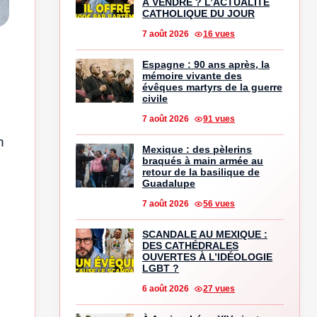
À VENDRE ? L’ACTUALITÉ
CATHOLIQUE DU JOUR
7 août 2026
16 vues
Espagne : 90 ans après, la
mémoire vivante des
évêques martyrs de la guerre
civile
7 août 2026
91 vues
n
Mexique : des pèlerins
braqués à main armée au
retour de la basilique de
Guadalupe
7 août 2026
56 vues
SCANDALE AU MEXIQUE :
DES CATHÉDRALES
OUVERTES À L’IDÉOLOGIE
LGBT ?
6 août 2026
27 vues