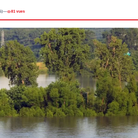
S)
—
81 vues