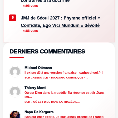
contraires à la doctrine
96 vues
JMJ de Séoul 2027 : l’hymne officiel «
Confidite, Ego Vici Mundum » dévoilé
86 vues
DERNIERS COMMENTAIRES
Mickael Ottmann
Il existe déjà une version française : cathoschool.fr !
SUR CREEDO : LE « DUOLINGO CATHOLIQUE »…
Thierry Monti
Où est Dieu dans la tragédie ?la réponse est dit .Dans
les…
SUR « OÙ EST DIEU DANS LA TRAGÉDIE…
Napo De Kergorre
Bonjour cher Eedes, Je suis assez proche de Franco