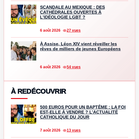
SCANDALE AU MEXIQUE : DES
CATHÉDRALES OUVERTES À
L’IDÉOLOGIE LGBT ?
6 août 2026
27 vues
À Assise, Léon XIV vient réveiller les
rêves de milliers de jeunes Européens
6 août 2026
54 vues
À REDÉCOUVRIR
500 EUROS POUR UN BAPTÊME : LA FOI
EST-ELLE À VENDRE ? L’ACTUALITÉ
CATHOLIQUE DU JOUR
7 août 2026
13 vues