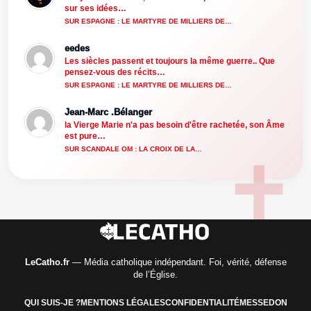
sur ses idées…
SUR ESPAGNE : LE MARTYRE DE MILLIERS DE…
eedes
Les siècles passent et toujours la même guerre.. Que
pensez-vous des récits…
SUR ESPAGNE : LE MARTYRE DE MILLIERS DE…
Jean-Marc .Bélanger
la Vierge Marie n'a pas besoin d'être rachetée, son Âme
est pure…
SUR SCANDALE OM : LA CROIX DE LA…
LeCatho.fr
— Média catholique indépendant. Foi, vérité, défense
de l’Église.
QUI SUIS-JE ?
MENTIONS LÉGALES
CONFIDENTIALITÉ
MESSE
DON