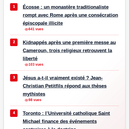
Écosse : un monastère traditionaliste
rompt avec Rome après une consécration
épiscopale illicite
641 vues
Kidnappés après une première messe au
Cameroun, trois religieux retrouvent la
liberté
103 vues
Jésus a-t-il vraiment existé ? Jean-
Christian Petitfils répond aux thèses
mythistes
98 vues
Toronto : l’Université catholique Saint
Michael finance des événements