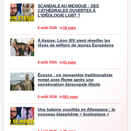
SCANDALE AU MEXIQUE : DES
CATHÉDRALES OUVERTES À
L’IDÉOLOGIE LGBT ?
6 août 2026
18 vues
À Assise, Léon XIV vient réveiller les
rêves de milliers de jeunes Européens
6 août 2026
41 vues
Écosse : un monastère traditionaliste
rompt avec Rome après une
consécration épiscopale illicite
6 août 2026
501 vues
Une baleine crucifiée en Allemagne : le
nouveau blasphème « écologique »