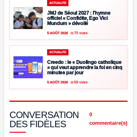
ACTUALITE
JMJ de Séoul 2027 : l’hymne
officiel « Confidite, Ego Vici
Mundum » dévoilé
75 vues
5 AOÛT 2026
ACTUALITE
Creedo : le « Duolingo catholique
» qui veut apprendre la foi en cinq
minutes par jour
58 vues
5 AOÛT 2026
CONVERSATION
0
DES FIDÈLES
commentaire(s)