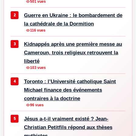
501 vues
Guerre en Ukraine : le bombardement de
la cathédrale de la Dormition
116 vues
Kidnappés après une première messe au
Cameroun, trois religieux retrouvent la
liberté
103 vues
Toronto : l’Université catholique Saint
Michael finance des événements
contraires à la doctrine
96 vues
Jésus a-t-il vraiment existé ? Jean-
Christian Petitfils répond aux thèses
mythistes