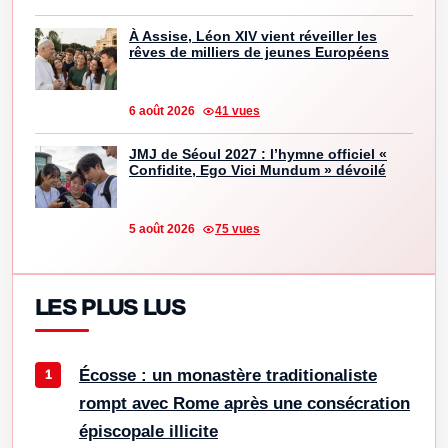
À Assise, Léon XIV vient réveiller les
rêves de milliers de jeunes Européens
6 août 2026
41 vues
JMJ de Séoul 2027 : l’hymne officiel «
Confidite, Ego Vici Mundum » dévoilé
5 août 2026
75 vues
LES PLUS LUS
Écosse : un monastère traditionaliste
rompt avec Rome après une consécration
épiscopale illicite