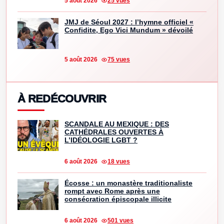
5 août 2026
25 vues
JMJ de Séoul 2027 : l’hymne officiel «
Confidite, Ego Vici Mundum » dévoilé
5 août 2026
75 vues
À REDÉCOUVRIR
SCANDALE AU MEXIQUE : DES
CATHÉDRALES OUVERTES À
L’IDÉOLOGIE LGBT ?
6 août 2026
18 vues
Écosse : un monastère traditionaliste
rompt avec Rome après une
consécration épiscopale illicite
6 août 2026
501 vues