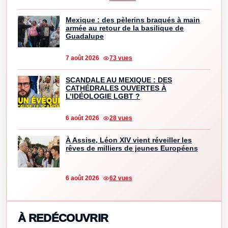
Mexique : des pèlerins braqués à main
armée au retour de la basilique de
Guadalupe
7 août 2026
73 vues
SCANDALE AU MEXIQUE : DES
CATHÉDRALES OUVERTES À
L’IDÉOLOGIE LGBT ?
6 août 2026
28 vues
À Assise, Léon XIV vient réveiller les
rêves de milliers de jeunes Européens
6 août 2026
62 vues
À REDÉCOUVRIR