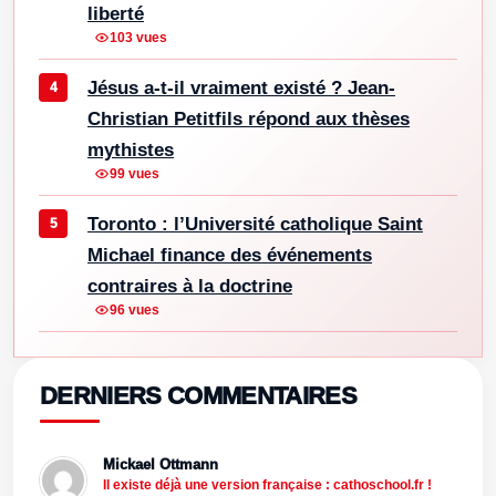
liberté
103 vues
Jésus a-t-il vraiment existé ? Jean-
Christian Petitfils répond aux thèses
mythistes
99 vues
Toronto : l’Université catholique Saint
Michael finance des événements
contraires à la doctrine
96 vues
DERNIERS COMMENTAIRES
Mickael Ottmann
Il existe déjà une version française : cathoschool.fr !