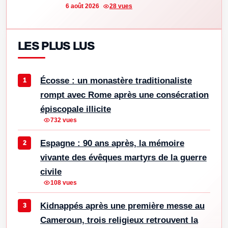
6 août 2026
28 vues
LES PLUS LUS
Écosse : un monastère traditionaliste
rompt avec Rome après une consécration
épiscopale illicite
732 vues
Espagne : 90 ans après, la mémoire
vivante des évêques martyrs de la guerre
civile
108 vues
Kidnappés après une première messe au
Cameroun, trois religieux retrouvent la