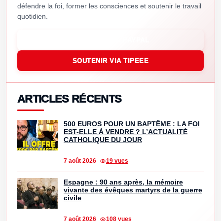
défendre la foi, former les consciences et soutenir le travail
quotidien.
SOUTENIR VIA PAYPAL
SOUTENIR VIA TIPEEE
ARTICLES RÉCENTS
500 EUROS POUR UN BAPTÊME : LA FOI
EST-ELLE À VENDRE ? L’ACTUALITÉ
CATHOLIQUE DU JOUR
7 août 2026
19 vues
Espagne : 90 ans après, la mémoire
vivante des évêques martyrs de la guerre
civile
7 août 2026
108 vues