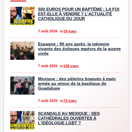
500 EUROS POUR UN BAPTÊME : LA FOI
EST-ELLE À VENDRE ? L’ACTUALITÉ
CATHOLIQUE DU JOUR
7 août 2026
19 vues
Espagne : 90 ans après, la mémoire
vivante des évêques martyrs de la guerre
civile
7 août 2026
108 vues
Mexique : des pèlerins braqués à main
armée au retour de la basilique de
Guadalupe
7 août 2026
73 vues
SCANDALE AU MEXIQUE : DES
CATHÉDRALES OUVERTES À
L’IDÉOLOGIE LGBT ?