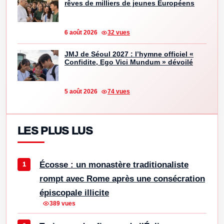
rêves de milliers de jeunes Européens
6 août 2026
32 vues
JMJ de Séoul 2027 : l’hymne officiel «
Confidite, Ego Vici Mundum » dévoilé
5 août 2026
74 vues
LES PLUS LUS
Écosse : un monastère traditionaliste
rompt avec Rome après une consécration
épiscopale illicite
389 vues