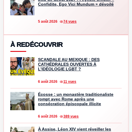
Confidite, Ego Vici Mundum » dévoilé
5 août 2026
74 vues
À REDÉCOUVRIR
SCANDALE AU MEXIQUE : DES
CATHÉDRALES OUVERTES À
L’IDÉOLOGIE LGBT ?
6 août 2026
11 vues
Écosse : un monastère traditionaliste
rompt avec Rome après une
consécration épiscopale illicite
6 août 2026
389 vues
À Assise, Léon XIV vient réveiller les