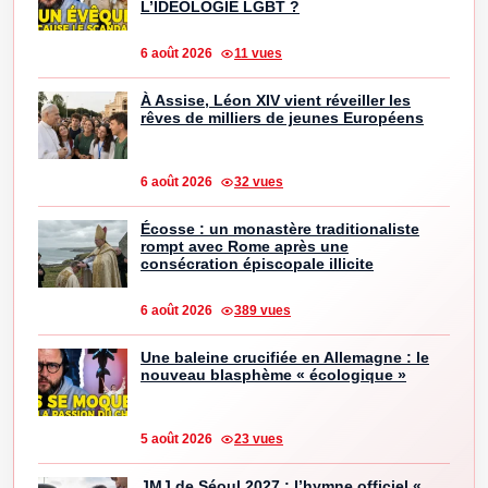
L’IDÉOLOGIE LGBT ?
6 août 2026
11 vues
À Assise, Léon XIV vient réveiller les
rêves de milliers de jeunes Européens
6 août 2026
32 vues
Écosse : un monastère traditionaliste
rompt avec Rome après une
consécration épiscopale illicite
6 août 2026
389 vues
Une baleine crucifiée en Allemagne : le
nouveau blasphème « écologique »
5 août 2026
23 vues
JMJ de Séoul 2027 : l’hymne officiel «