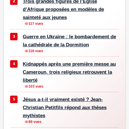
Trois grandes figures de l’Église
d’Afrique proposées en modèles de
sainteté aux jeunes
117 vues
Guerre en Ukraine : le bombardement de
la cathédrale de la Dormition
116 vues
Kidnappés après une première messe au
Cameroun, trois religieux retrouvent la
liberté
103 vues
Jésus a-t-il vraiment existé ? Jean-
Christian Petitfils répond aux thèses
mythistes
89 vues