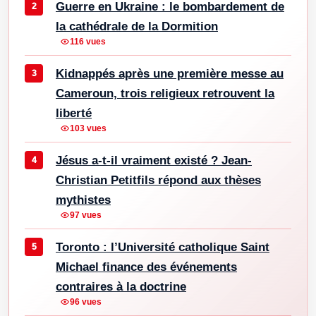
Guerre en Ukraine : le bombardement de
la cathédrale de la Dormition
116 vues
Kidnappés après une première messe au
Cameroun, trois religieux retrouvent la
liberté
103 vues
Jésus a-t-il vraiment existé ? Jean-
Christian Petitfils répond aux thèses
mythistes
97 vues
Toronto : l’Université catholique Saint
Michael finance des événements
contraires à la doctrine
96 vues