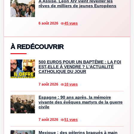
À Assise, Léon XIV vient réveiller les
rêves de milliers de jeunes Européens
6 août 2026
45 vues
À REDÉCOUVRIR
500 EUROS POUR UN BAPTÊME : LA FOI
EST-ELLE À VENDRE ? L’ACTUALITÉ
CATHOLIQUE DU JOUR
7 août 2026
10 vues
Espagne : 90 ans après, la mémoire
vivante des évêques martyrs de la guerre
civile
7 août 2026
51 vues
Mexique : des pèlerins braqués à main