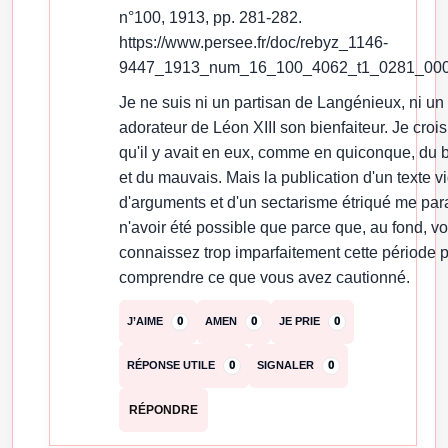
n°100, 1913, pp. 281-282.
https://www.persee.fr/doc/rebyz_1146-
9447_1913_num_16_100_4062_t1_0281_00
Je ne suis ni un partisan de Langénieux, ni un
adorateur de Léon XIII son bienfaiteur. Je crois
qu'il y avait en eux, comme en quiconque, du 
et du mauvais. Mais la publication d'un texte v
d'arguments et d'un sectarisme étriqué me para
n'avoir été possible que parce que, au fond, v
connaissez trop imparfaitement cette période 
comprendre ce que vous avez cautionné.
J’AIME
0
AMEN
0
JE PRIE
0
RÉPONSE UTILE
0
SIGNALER
0
RÉPONDRE