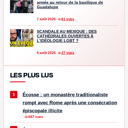
armée au retour de la basilique de
Guadalupe
7 août 2026
61 vues
SCANDALE AU MEXIQUE : DES
CATHÉDRALES OUVERTES À
L’IDÉOLOGIE LGBT ?
6 août 2026
27 vues
LES PLUS LUS
Écosse : un monastère traditionaliste
rompt avec Rome après une consécration
épiscopale illicite
687 vues