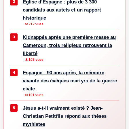
Église d’Espagne : plus de 3 300
candidats aux autels et un rapport
historique
212 vues
Kidnappés après une première messe au
Cameroun, trois religieux retrouvent la
liberté
103 vues
Espagne : 90 ans après, la mémoire
vivante des évêques martyrs de la guerre
civile
101 vues
Jésus a-t-il vraiment existé ? Jean-
Christian Petitfils répond aux thèses
mythistes