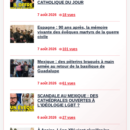
CATHOLIQUE DU JOUR
7 août 2026
18 vues
Espagne : 90 ans après, la mémoire
vivante des évêques martyrs de la guerre
civile
7 août 2026
101 vues
Mexique : des pèlerins braqués à main
armée au retour de la basilique de
Guadalupe
7 août 2026
61 vues
SCANDALE AU MEXIQUE : DES
CATHÉDRALES OUVERTES À
L’IDÉOLOGIE LGBT ?
6 août 2026
27 vues