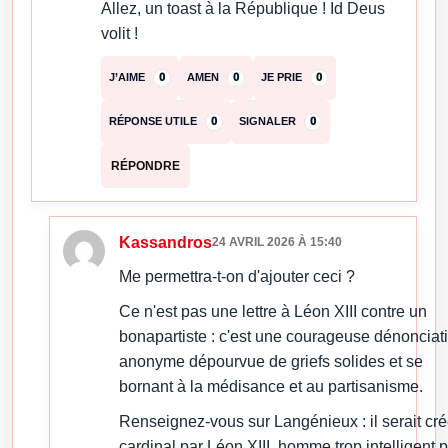
Allez, un toast à la République ! Id Deus
volit !
J’AIME
0
AMEN
0
JE PRIE
0
RÉPONSE UTILE
0
SIGNALER
0
RÉPONDRE
Kassandros
24 AVRIL 2026 À 15:40
Me permettra-t-on d'ajouter ceci ?
Ce n'est pas une lettre à Léon XIII contre un
bonapartiste : c'est une courageuse dénonciat
anonyme dépourvue de griefs solides et se
bornant à la médisance et au partisanisme.
Renseignez-vous sur Langénieux : il serait cr
cardinal par Léon XIII, homme trop intelligent 