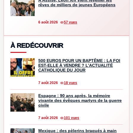
À Assise, Léon XIV vient réveiller les
rêves de milliers de jeunes Européens
6 août 2026
57 vues
À REDÉCOUVRIR
500 EUROS POUR UN BAPTÊME : LA FOI
EST-ELLE À VENDRE ? L’ACTUALITÉ
CATHOLIQUE DU JOUR
7 août 2026
18 vues
Espagne : 90 ans après, la mémoire
vivante des évêques martyrs de la guerre
civile
7 août 2026
101 vues
Mexique : des pèlerins braqués à main