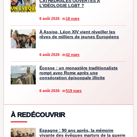
CATHÉDRALES OUVERTES À
L’IDÉOLOGIE LGBT ?
6 août 2026
18 vues
À Assise, Léon XIV vient réveiller les
rêves de milliers de jeunes Européens
6 août 2026
42 vues
Écosse : un monastère traditionaliste
rompt avec Rome après une
consécration épiscopale illicite
6 août 2026
519 vues
À REDÉCOUVRIR
Espagne : 90 ans après, la mémoire
vivante des évêques martyrs de la guerre