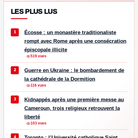
LES PLUS LUS
Écosse : un monastère traditionaliste
rompt avec Rome après une consécration
épiscopale illicite
519 vues
Guerre en Ukraine : le bombardement de
la cathédrale de la Dormition
116 vues
Kidnappés après une première messe au
Cameroun, trois religieux retrouvent la
liberté
103 vues
Toronto : l’Université catholique Saint