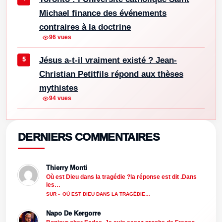
Michael finance des événements
contraires à la doctrine
96 vues
Jésus a-t-il vraiment existé ? Jean-
Christian Petitfils répond aux thèses
mythistes
94 vues
DERNIERS COMMENTAIRES
Thierry Monti
Où est Dieu dans la tragédie ?la réponse est dit .Dans
les…
SUR « OÙ EST DIEU DANS LA TRAGÉDIE…
Napo De Kergorre