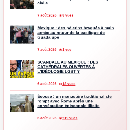
civile
7 août 2026
8 vues
Mexique : des pèlerins braqués à main
armée au retour de la basilique de
Guadalupe
7 août 2026
1 vue
SCANDALE AU MEXIQUE : DES
CATHÉDRALES OUVERTES À
L’IDÉOLOGIE LGBT ?
6 août 2026
18 vues
Écosse : un monastère traditionaliste
rompt avec Rome après une
consécration épiscopale illicite
6 août 2026
519 vues