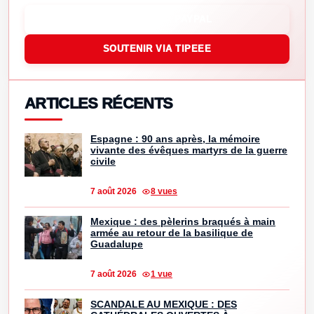
SOUTENIR VIA PAYPAL
SOUTENIR VIA TIPEEE
ARTICLES RÉCENTS
Espagne : 90 ans après, la mémoire
vivante des évêques martyrs de la guerre
civile
7 août 2026
8 vues
Mexique : des pèlerins braqués à main
armée au retour de la basilique de
Guadalupe
7 août 2026
1 vue
SCANDALE AU MEXIQUE : DES