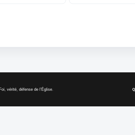
i, vérité, défense de l’Église.
Q