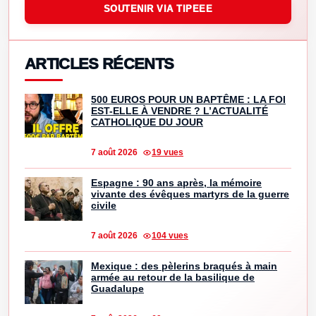
SOUTENIR VIA TIPEEE
ARTICLES RÉCENTS
500 EUROS POUR UN BAPTÊME : LA FOI
EST-ELLE À VENDRE ? L’ACTUALITÉ
CATHOLIQUE DU JOUR
7 août 2026
19 vues
Espagne : 90 ans après, la mémoire
vivante des évêques martyrs de la guerre
civile
7 août 2026
104 vues
Mexique : des pèlerins braqués à main
armée au retour de la basilique de
Guadalupe