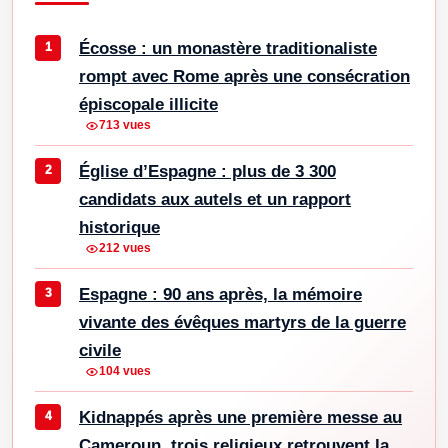
Écosse : un monastère traditionaliste
rompt avec Rome après une consécration
épiscopale illicite
713 vues
Église d’Espagne : plus de 3 300
candidats aux autels et un rapport
historique
212 vues
Espagne : 90 ans après, la mémoire
vivante des évêques martyrs de la guerre
civile
104 vues
Kidnappés après une première messe au
Cameroun, trois religieux retrouvent la