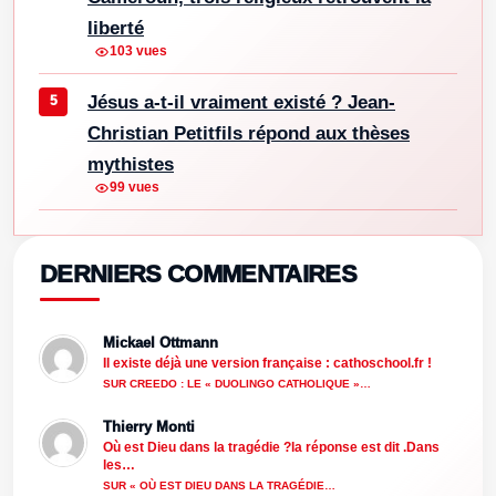
liberté
103 vues
Jésus a-t-il vraiment existé ? Jean-
Christian Petitfils répond aux thèses
mythistes
99 vues
DERNIERS COMMENTAIRES
Mickael Ottmann
Il existe déjà une version française : cathoschool.fr !
SUR CREEDO : LE « DUOLINGO CATHOLIQUE »…
Thierry Monti
Où est Dieu dans la tragédie ?la réponse est dit .Dans
les…
SUR « OÙ EST DIEU DANS LA TRAGÉDIE…