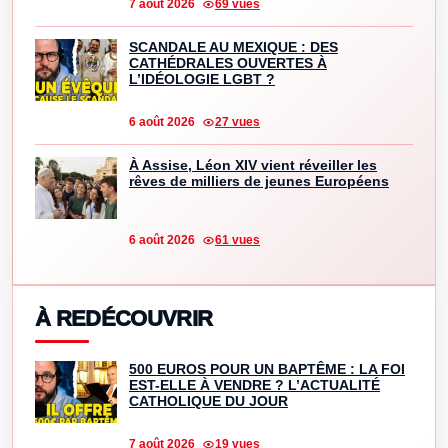
7 août 2026
69 vues
SCANDALE AU MEXIQUE : DES
CATHÉDRALES OUVERTES À
L’IDÉOLOGIE LGBT ?
6 août 2026
27 vues
À Assise, Léon XIV vient réveiller les
rêves de milliers de jeunes Européens
6 août 2026
61 vues
À REDÉCOUVRIR
500 EUROS POUR UN BAPTÊME : LA FOI
EST-ELLE À VENDRE ? L’ACTUALITÉ
CATHOLIQUE DU JOUR
7 août 2026
19 vues