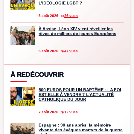
L’IDÉOLOGIE LGBT ?
6 août 2026
26 vues
À Assise, Léon XIV vient réveiller les
rêves de milliers de jeunes Européens
6 août 2026
47 vues
À REDÉCOUVRIR
500 EUROS POUR UN BAPTÊME : LA FOI
EST-ELLE À VENDRE ? L’ACTUALITÉ
CATHOLIQUE DU JOUR
7 août 2026
12 vues
Espagne : 90 ans après, la mémoire
vivante des évêques martyrs de la guerre