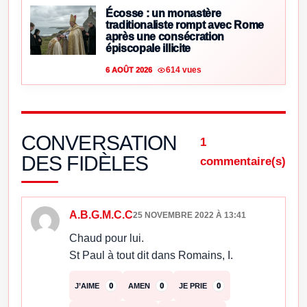
Écosse : un monastère
traditionaliste rompt avec Rome
après une consécration
épiscopale illicite
614 vues
6 AOÛT 2026
CONVERSATION
1
DES FIDÈLES
commentaire(s)
A.B.G.M.C.C
25 NOVEMBRE 2022 À 13:41
Chaud pour lui.
St Paul à tout dit dans Romains, I.
J’AIME
0
AMEN
0
JE PRIE
0