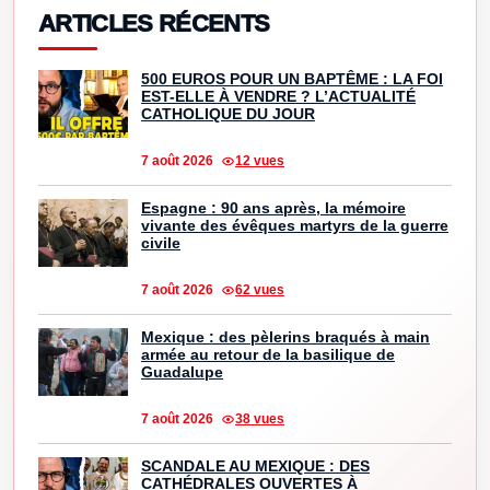
ARTICLES RÉCENTS
500 EUROS POUR UN BAPTÊME : LA FOI
EST-ELLE À VENDRE ? L’ACTUALITÉ
CATHOLIQUE DU JOUR
7 août 2026
12 vues
Espagne : 90 ans après, la mémoire
vivante des évêques martyrs de la guerre
civile
7 août 2026
62 vues
Mexique : des pèlerins braqués à main
armée au retour de la basilique de
Guadalupe
7 août 2026
38 vues
SCANDALE AU MEXIQUE : DES
CATHÉDRALES OUVERTES À