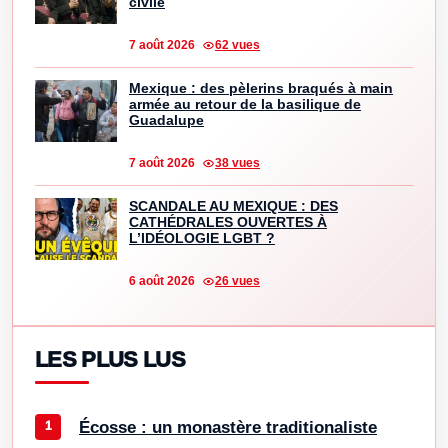
civile
7 août 2026
62 vues
Mexique : des pèlerins braqués à main
armée au retour de la basilique de
Guadalupe
7 août 2026
38 vues
SCANDALE AU MEXIQUE : DES
CATHÉDRALES OUVERTES À
L’IDÉOLOGIE LGBT ?
6 août 2026
26 vues
LES PLUS LUS
Écosse : un monastère traditionaliste