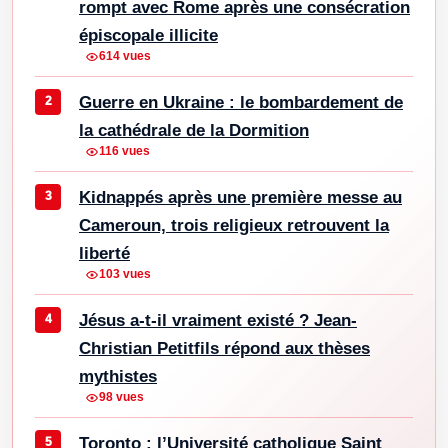
rompt avec Rome après une consécration
épiscopale illicite
614 vues
Guerre en Ukraine : le bombardement de
la cathédrale de la Dormition
116 vues
Kidnappés après une première messe au
Cameroun, trois religieux retrouvent la
liberté
103 vues
Jésus a-t-il vraiment existé ? Jean-
Christian Petitfils répond aux thèses
mythistes
98 vues
Toronto : l’Université catholique Saint