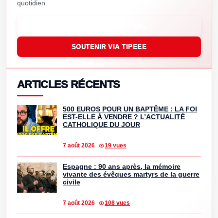
quotidien.
SOUTENIR VIA PAYPAL
SOUTENIR VIA TIPEEE
ARTICLES RÉCENTS
500 EUROS POUR UN BAPTÊME : LA FOI
EST-ELLE À VENDRE ? L’ACTUALITÉ
CATHOLIQUE DU JOUR
7 août 2026
19 vues
Espagne : 90 ans après, la mémoire
vivante des évêques martyrs de la guerre
civile
7 août 2026
108 vues