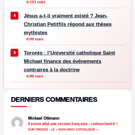
103 vues
Jésus a-t-il vraiment existé ? Jean-
Christian Petitfils répond aux thèses
mythistes
99 vues
Toronto : l’Université catholique Saint
Michael finance des événements
contraires à la doctrine
96 vues
DERNIERS COMMENTAIRES
Mickael Ottmann
Il existe déjà une version française : cathoschool.fr !
SUR CREEDO : LE « DUOLINGO CATHOLIQUE »…