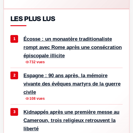
LES PLUS LUS
Écosse : un monastère traditionaliste
rompt avec Rome après une consécration
épiscopale illicite
732 vues
Espagne : 90 ans après, la mémoire
vivante des évêques martyrs de la guerre
civile
108 vues
Kidnappés après une première messe au
Cameroun, trois religieux retrouvent la
liberté