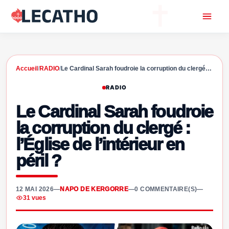
Accueil
/
RADIO
/
Le Cardinal Sarah foudroie la corruption du clergé…
RADIO
Le Cardinal Sarah foudroie
la corruption du clergé :
l’Église de l’intérieur en
péril ?
12 MAI 2026
—
NAPO DE KERGORRE
—
0 COMMENTAIRE(S)
—
31 vues