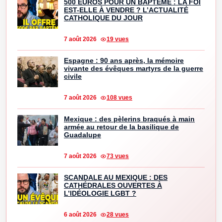
500 EUROS POUR UN BAPTÊME : LA FOI
EST-ELLE À VENDRE ? L’ACTUALITÉ
CATHOLIQUE DU JOUR
7 août 2026
19 vues
Espagne : 90 ans après, la mémoire
vivante des évêques martyrs de la guerre
civile
7 août 2026
108 vues
Mexique : des pèlerins braqués à main
armée au retour de la basilique de
Guadalupe
7 août 2026
73 vues
SCANDALE AU MEXIQUE : DES
CATHÉDRALES OUVERTES À
L’IDÉOLOGIE LGBT ?
6 août 2026
28 vues