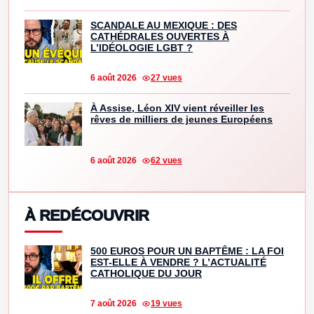
SCANDALE AU MEXIQUE : DES
CATHÉDRALES OUVERTES À
L’IDÉOLOGIE LGBT ?
6 août 2026
27 vues
À Assise, Léon XIV vient réveiller les
rêves de milliers de jeunes Européens
6 août 2026
62 vues
À REDÉCOUVRIR
500 EUROS POUR UN BAPTÊME : LA FOI
EST-ELLE À VENDRE ? L’ACTUALITÉ
CATHOLIQUE DU JOUR
7 août 2026
19 vues