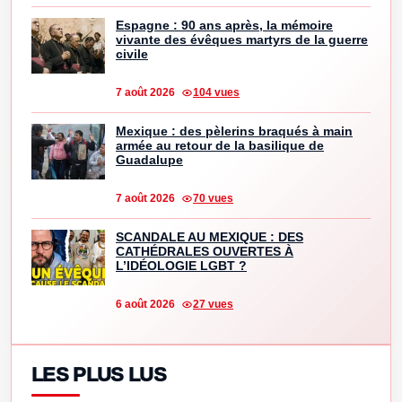
Espagne : 90 ans après, la mémoire
vivante des évêques martyrs de la guerre
civile
7 août 2026
104 vues
Mexique : des pèlerins braqués à main
armée au retour de la basilique de
Guadalupe
7 août 2026
70 vues
SCANDALE AU MEXIQUE : DES
CATHÉDRALES OUVERTES À
L’IDÉOLOGIE LGBT ?
6 août 2026
27 vues
LES PLUS LUS