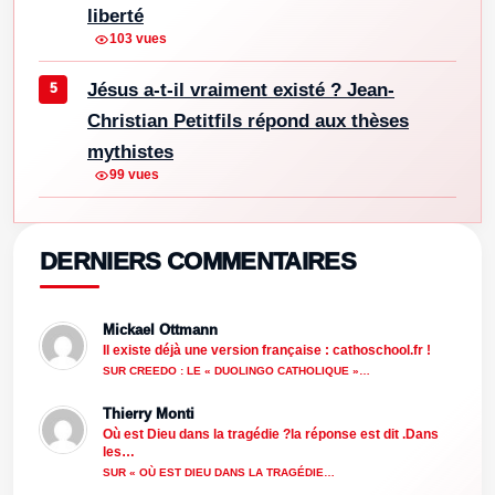
liberté
103 vues
Jésus a-t-il vraiment existé ? Jean-
Christian Petitfils répond aux thèses
mythistes
99 vues
DERNIERS COMMENTAIRES
Mickael Ottmann
Il existe déjà une version française : cathoschool.fr !
SUR CREEDO : LE « DUOLINGO CATHOLIQUE »…
Thierry Monti
Où est Dieu dans la tragédie ?la réponse est dit .Dans
les…
SUR « OÙ EST DIEU DANS LA TRAGÉDIE…