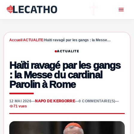
Accueil
/
ACTUALITE
/
Haïti ravagé par les gangs : la Messe…
ACTUALITE
Haïti ravagé par les gangs
: la Messe du cardinal
Parolin à Rome
12 MAI 2026
—
NAPO DE KERGORRE
—
0 COMMENTAIRE(S)
—
71 vues