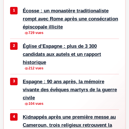
Écosse : un monastère traditionaliste
rompt avec Rome après une consécration
épiscopale illicite
729 vues
Église d’Espagne : plus de 3 300
candidats aux autels et un rapport
historique
212 vues
Espagne : 90 ans après, la mémoire
vivante des évêques martyrs de la guerre
civile
104 vues
Kidnappés après une première messe au
Cameroun, trois religieux retrouvent la