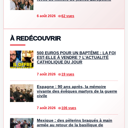
6 août 2026
62 vues
À REDÉCOUVRIR
500 EUROS POUR UN BAPTÊME : LA FOI
EST-ELLE À VENDRE ? L’ACTUALITÉ
CATHOLIQUE DU JOUR
7 août 2026
19 vues
Espagne : 90 ans après, la mémoire
vivante des évêques martyrs de la guerre
civile
7 août 2026
106 vues
Mexique : des pèlerins braqués à main
armée au retour de la basilique de