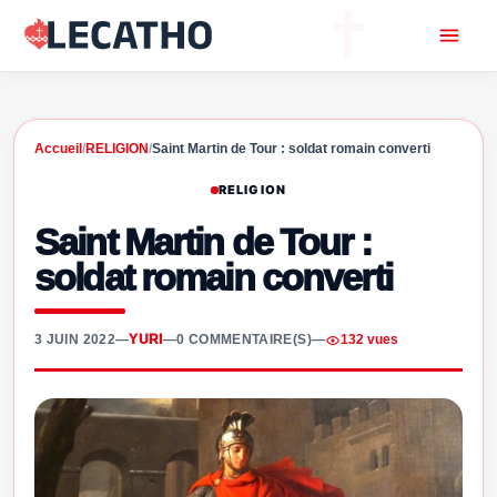
Accueil
/
RELIGION
/
Saint Martin de Tour : soldat romain converti
RELIGION
Saint Martin de Tour :
soldat romain converti
3 JUIN 2022
—
YURI
—
0 COMMENTAIRE(S)
—
132 vues