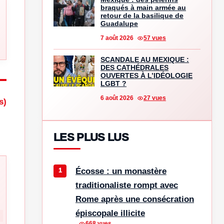
braqués à main armée au
retour de la basilique de
Guadalupe
7 août 2026
57 vues
SCANDALE AU MEXIQUE :
DES CATHÉDRALES
OUVERTES À L’IDÉOLOGIE
LGBT ?
6 août 2026
27 vues
s)
LES PLUS LUS
Écosse : un monastère
traditionaliste rompt avec
Rome après une consécration
épiscopale illicite
668 vues