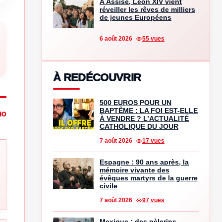
À Assise, Léon XIV vient
réveiller les rêves de milliers
de jeunes Européens
6 août 2026
55 vues
À REDÉCOUVRIR
500 EUROS POUR UN
BAPTÊME : LA FOI EST-ELLE
HO
À VENDRE ? L’ACTUALITÉ
CATHOLIQUE DU JOUR
7 août 2026
17 vues
Espagne : 90 ans après, la
mémoire vivante des
évêques martyrs de la guerre
civile
7 août 2026
97 vues
Mexique : des pèlerins