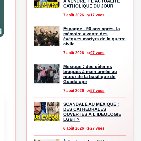
À VENDRE ? L’ACTUALITÉ
CATHOLIQUE DU JOUR
7 août 2026
17 vues
Espagne : 90 ans après, la
mémoire vivante des
évêques martyrs de la guerre
civile
7 août 2026
97 vues
Mexique : des pèlerins
braqués à main armée au
retour de la basilique de
Guadalupe
7 août 2026
57 vues
SCANDALE AU MEXIQUE :
DES CATHÉDRALES
OUVERTES À L’IDÉOLOGIE
LGBT ?
6 août 2026
27 vues