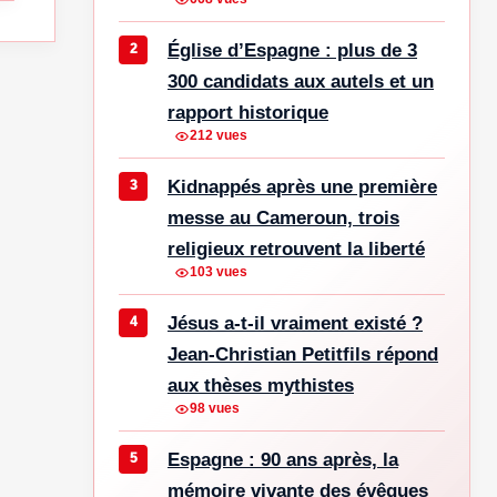
Église d’Espagne : plus de 3
300 candidats aux autels et un
rapport historique
212 vues
Kidnappés après une première
messe au Cameroun, trois
religieux retrouvent la liberté
103 vues
Jésus a-t-il vraiment existé ?
Jean-Christian Petitfils répond
aux thèses mythistes
98 vues
Espagne : 90 ans après, la
mémoire vivante des évêques