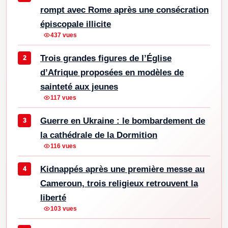
rompt avec Rome après une consécration
épiscopale illicite
437 vues
Trois grandes figures de l’Église
d’Afrique proposées en modèles de
sainteté aux jeunes
117 vues
Guerre en Ukraine : le bombardement de
la cathédrale de la Dormition
116 vues
Kidnappés après une première messe au
Cameroun, trois religieux retrouvent la
liberté
103 vues