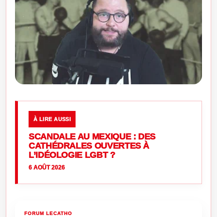
À LIRE AUSSI
SCANDALE AU MEXIQUE : DES
CATHÉDRALES OUVERTES À
L’IDÉOLOGIE LGBT ?
6 AOÛT 2026
FORUM LECATHO