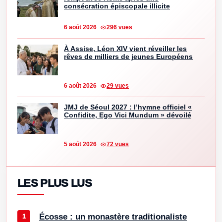
consécration épiscopale illicite
6 août 2026
296 vues
À Assise, Léon XIV vient réveiller les
rêves de milliers de jeunes Européens
6 août 2026
29 vues
JMJ de Séoul 2027 : l’hymne officiel «
Confidite, Ego Vici Mundum » dévoilé
5 août 2026
72 vues
LES PLUS LUS
Écosse : un monastère traditionaliste