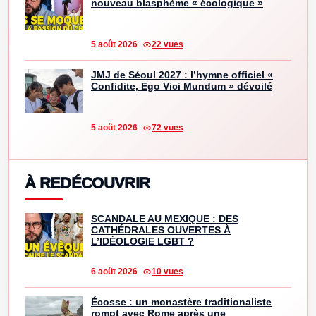
nouveau blasphème « écologique »
5 août 2026
22 vues
JMJ de Séoul 2027 : l’hymne officiel «
Confidite, Ego Vici Mundum » dévoilé
5 août 2026
72 vues
À REDÉCOUVRIR
SCANDALE AU MEXIQUE : DES
CATHÉDRALES OUVERTES À
L’IDÉOLOGIE LGBT ?
6 août 2026
10 vues
Écosse : un monastère traditionaliste
rompt avec Rome après une