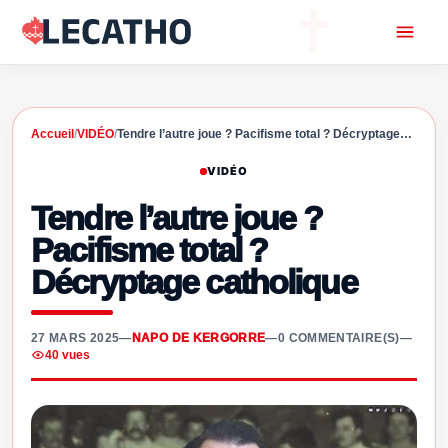
Accueil
/
VIDÉO
/
Tendre l’autre joue ? Pacifisme total ? Décryptage…
VIDÉO
Tendre l’autre joue ?
Pacifisme total ?
Décryptage catholique
27 MARS 2025
—
NAPO DE KERGORRE
—
0 COMMENTAIRE(S)
—
40 vues