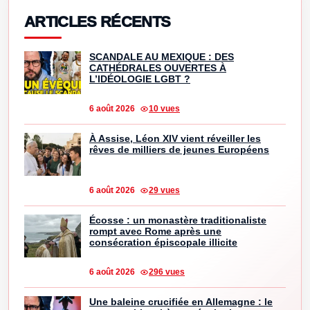
ARTICLES RÉCENTS
SCANDALE AU MEXIQUE : DES
CATHÉDRALES OUVERTES À
L’IDÉOLOGIE LGBT ?
6 août 2026
10 vues
À Assise, Léon XIV vient réveiller les
rêves de milliers de jeunes Européens
6 août 2026
29 vues
Écosse : un monastère traditionaliste
rompt avec Rome après une
consécration épiscopale illicite
6 août 2026
296 vues
Une baleine crucifiée en Allemagne : le