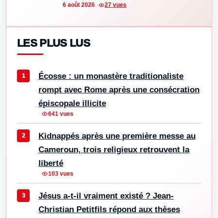
6 août 2026
27 vues
LES PLUS LUS
Écosse : un monastère traditionaliste
rompt avec Rome après une consécration
épiscopale illicite
641 vues
Kidnappés après une première messe au
Cameroun, trois religieux retrouvent la
liberté
103 vues
Jésus a-t-il vraiment existé ? Jean-
Christian Petitfils répond aux thèses