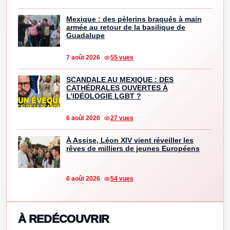
Mexique : des pèlerins braqués à main
armée au retour de la basilique de
Guadalupe
7 août 2026
55 vues
SCANDALE AU MEXIQUE : DES
CATHÉDRALES OUVERTES À
L’IDÉOLOGIE LGBT ?
6 août 2026
27 vues
À Assise, Léon XIV vient réveiller les
rêves de milliers de jeunes Européens
6 août 2026
54 vues
À REDÉCOUVRIR