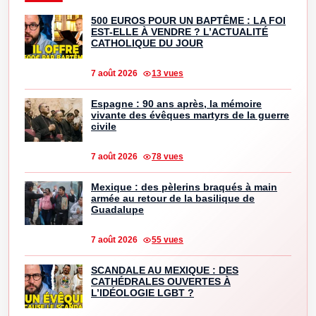
500 EUROS POUR UN BAPTÊME : LA FOI
EST-ELLE À VENDRE ? L’ACTUALITÉ
CATHOLIQUE DU JOUR
7 août 2026
13 vues
Espagne : 90 ans après, la mémoire
vivante des évêques martyrs de la guerre
civile
7 août 2026
78 vues
Mexique : des pèlerins braqués à main
armée au retour de la basilique de
Guadalupe
7 août 2026
55 vues
SCANDALE AU MEXIQUE : DES
CATHÉDRALES OUVERTES À
L’IDÉOLOGIE LGBT ?