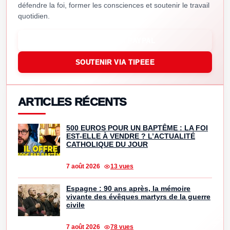
défendre la foi, former les consciences et soutenir le travail
quotidien.
SOUTENIR VIA PAYPAL
SOUTENIR VIA TIPEEE
ARTICLES RÉCENTS
500 EUROS POUR UN BAPTÊME : LA FOI
EST-ELLE À VENDRE ? L’ACTUALITÉ
CATHOLIQUE DU JOUR
7 août 2026
13 vues
Espagne : 90 ans après, la mémoire
vivante des évêques martyrs de la guerre
civile
7 août 2026
78 vues