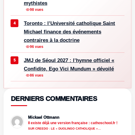
mythistes
98 vues
Toronto : l’Université catholique Saint
Michael finance des événements
contraires à la doctrine
96 vues
JMJ de Séoul 2027 : l’hymne officiel «
Confidite, Ego Vici Mundum » dévoilé
86 vues
DERNIERS COMMENTAIRES
Mickael Ottmann
Il existe déjà une version française : cathoschool.fr !
SUR CREEDO : LE « DUOLINGO CATHOLIQUE »…