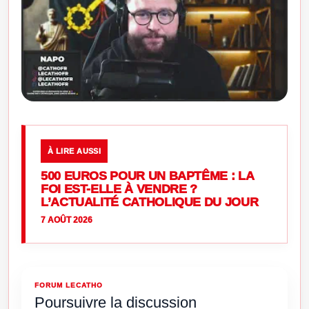
À LIRE AUSSI
500 EUROS POUR UN BAPTÊME : LA
FOI EST-ELLE À VENDRE ?
L’ACTUALITÉ CATHOLIQUE DU JOUR
7 AOÛT 2026
FORUM LECATHO
Poursuivre la discussion