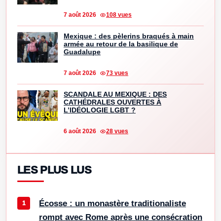
7 août 2026
108 vues
Mexique : des pèlerins braqués à main
armée au retour de la basilique de
Guadalupe
7 août 2026
73 vues
SCANDALE AU MEXIQUE : DES
CATHÉDRALES OUVERTES À
L’IDÉOLOGIE LGBT ?
6 août 2026
28 vues
LES PLUS LUS
Écosse : un monastère traditionaliste
rompt avec Rome après une consécration