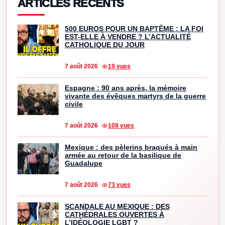
ARTICLES RÉCENTS
500 EUROS POUR UN BAPTÊME : LA FOI
EST-ELLE À VENDRE ? L’ACTUALITÉ
CATHOLIQUE DU JOUR
7 août 2026
19 vues
Espagne : 90 ans après, la mémoire
vivante des évêques martyrs de la guerre
civile
7 août 2026
108 vues
Mexique : des pèlerins braqués à main
armée au retour de la basilique de
Guadalupe
7 août 2026
73 vues
SCANDALE AU MEXIQUE : DES
CATHÉDRALES OUVERTES À
L’IDÉOLOGIE LGBT ?