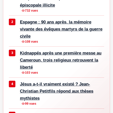
épiscopale illicite
732 vues
Espagne : 90 ans après, la mémoire
vivante des évêques martyrs de la guerre
civile
108 vues
Kidnappés après une première messe au
Cameroun, trois religieux retrouvent la
liberté
103 vues
Jésus a-t-il vraiment existé ? Jean-
Christian Petitfils répond aux thèses
mythistes
99 vues