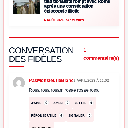
traditionaliste rompt avec Rome
après une consécration
épiscopale illicite
739 vues
6 AOÛT 2026
CONVERSATION
1
DES FIDÈLES
commentaire(s)
PasMonsieurleBlanc
3 AVRIL 2023 À 22:02
Rosa rosa rosam rosae rosae rosa.
J’AIME
0
AMEN
0
JE PRIE
0
RÉPONSE UTILE
0
SIGNALER
0