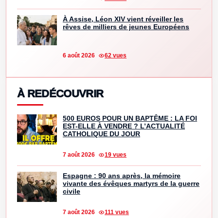
À Assise, Léon XIV vient réveiller les
rêves de milliers de jeunes Européens
6 août 2026
62 vues
À REDÉCOUVRIR
500 EUROS POUR UN BAPTÊME : LA FOI
EST-ELLE À VENDRE ? L’ACTUALITÉ
CATHOLIQUE DU JOUR
7 août 2026
19 vues
Espagne : 90 ans après, la mémoire
vivante des évêques martyrs de la guerre
civile
7 août 2026
111 vues