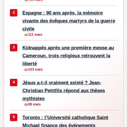
Espagne : 90 ans après, la mémoire
vivante des évêques martyrs de la guerre
civile
111 vues
Kidnappés après une première messe au
Cameroun, trois religieux retrouvent la
liberté
103 vues
Jésus a-t-il vraiment existé ? Jean-
Christian Petitfils répond aux thèses
mythistes
99 vues
Toronto : l’Université catholique Saint
Michael finance des événements