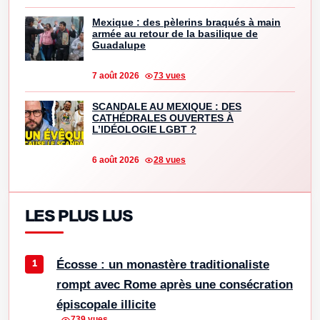
Mexique : des pèlerins braqués à main
armée au retour de la basilique de
Guadalupe
7 août 2026
73 vues
SCANDALE AU MEXIQUE : DES
CATHÉDRALES OUVERTES À
L’IDÉOLOGIE LGBT ?
6 août 2026
28 vues
LES PLUS LUS
Écosse : un monastère traditionaliste
rompt avec Rome après une consécration
épiscopale illicite
739 vues