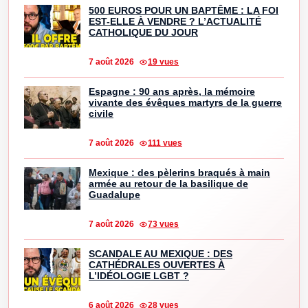
500 EUROS POUR UN BAPTÊME : LA FOI
EST-ELLE À VENDRE ? L’ACTUALITÉ
CATHOLIQUE DU JOUR
7 août 2026
19 vues
Espagne : 90 ans après, la mémoire
vivante des évêques martyrs de la guerre
civile
7 août 2026
111 vues
Mexique : des pèlerins braqués à main
armée au retour de la basilique de
Guadalupe
7 août 2026
73 vues
SCANDALE AU MEXIQUE : DES
CATHÉDRALES OUVERTES À
L’IDÉOLOGIE LGBT ?
6 août 2026
28 vues