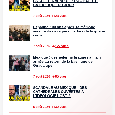
EST-ELLE À VENDRE ? L’ACTUALITÉ
CATHOLIQUE DU JOUR
7 août 2026
23 vues
Espagne : 90 ans après, la mémoire
vivante des évêques martyrs de la guerre
civile
7 août 2026
122 vues
Mexique : des pèlerins braqués à main
armée au retour de la basilique de
Guadalupe
7 août 2026
85 vues
SCANDALE AU MEXIQUE : DES
CATHÉDRALES OUVERTES À
L’IDÉOLOGIE LGBT ?
6 août 2026
32 vues