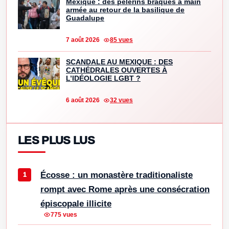
Mexique : des pèlerins braqués à main
armée au retour de la basilique de
Guadalupe
7 août 2026
85 vues
SCANDALE AU MEXIQUE : DES
CATHÉDRALES OUVERTES À
L’IDÉOLOGIE LGBT ?
6 août 2026
32 vues
LES PLUS LUS
Écosse : un monastère traditionaliste
rompt avec Rome après une consécration
épiscopale illicite
775 vues