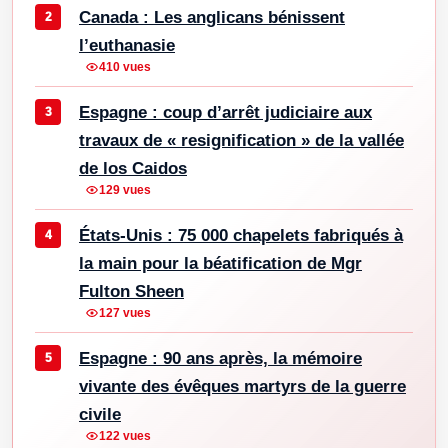
Canada : Les anglicans bénissent
l’euthanasie
410 vues
Espagne : coup d’arrêt judiciaire aux
travaux de « resignification » de la vallée
de los Caidos
129 vues
États-Unis : 75 000 chapelets fabriqués à
la main pour la béatification de Mgr
Fulton Sheen
127 vues
Espagne : 90 ans après, la mémoire
vivante des évêques martyrs de la guerre
civile
122 vues