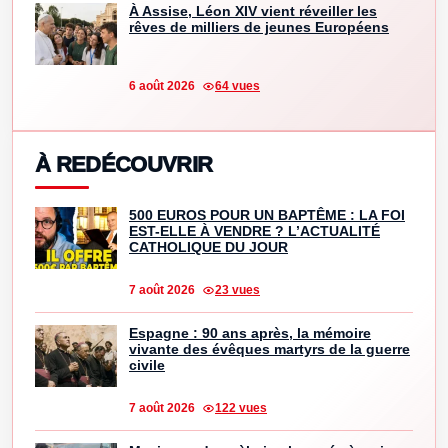
À Assise, Léon XIV vient réveiller les
rêves de milliers de jeunes Européens
6 août 2026
64 vues
À REDÉCOUVRIR
500 EUROS POUR UN BAPTÊME : LA FOI
EST-ELLE À VENDRE ? L’ACTUALITÉ
CATHOLIQUE DU JOUR
7 août 2026
23 vues
Espagne : 90 ans après, la mémoire
vivante des évêques martyrs de la guerre
civile
7 août 2026
122 vues