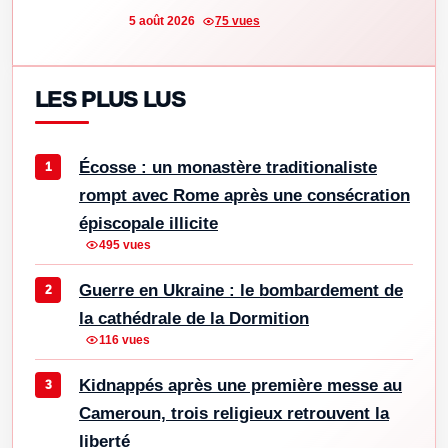
5 août 2026
75 vues
LES PLUS LUS
Écosse : un monastère traditionaliste
rompt avec Rome après une consécration
épiscopale illicite
495 vues
Guerre en Ukraine : le bombardement de
la cathédrale de la Dormition
116 vues
Kidnappés après une première messe au
Cameroun, trois religieux retrouvent la
liberté