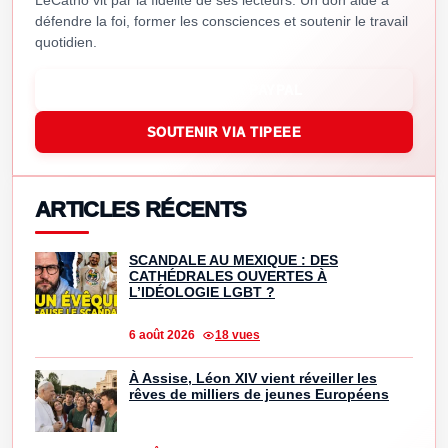
LeCatho vit par la fidélité de ses lecteurs. Un don aide à
défendre la foi, former les consciences et soutenir le travail
quotidien.
SOUTENIR VIA PAYPAL
SOUTENIR VIA TIPEEE
ARTICLES RÉCENTS
SCANDALE AU MEXIQUE : DES
CATHÉDRALES OUVERTES À
L’IDÉOLOGIE LGBT ?
6 août 2026
18 vues
À Assise, Léon XIV vient réveiller les
rêves de milliers de jeunes Européens