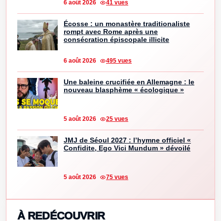
6 août 2026
41 vues
Écosse : un monastère traditionaliste
rompt avec Rome après une
consécration épiscopale illicite
6 août 2026
495 vues
Une baleine crucifiée en Allemagne : le
nouveau blasphème « écologique »
5 août 2026
25 vues
JMJ de Séoul 2027 : l’hymne officiel «
Confidite, Ego Vici Mundum » dévoilé
5 août 2026
75 vues
À REDÉCOUVRIR