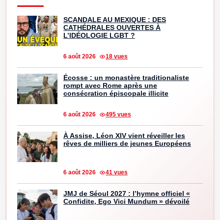
SCANDALE AU MEXIQUE : DES
CATHÉDRALES OUVERTES À
L’IDÉOLOGIE LGBT ?
6 août 2026
18 vues
Écosse : un monastère traditionaliste
rompt avec Rome après une
consécration épiscopale illicite
6 août 2026
495 vues
À Assise, Léon XIV vient réveiller les
rêves de milliers de jeunes Européens
6 août 2026
41 vues
JMJ de Séoul 2027 : l’hymne officiel «
Confidite, Ego Vici Mundum » dévoilé