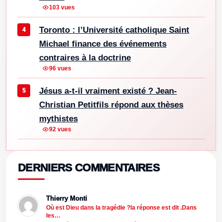
103 vues
Toronto : l’Université catholique Saint
Michael finance des événements
contraires à la doctrine
96 vues
Jésus a-t-il vraiment existé ? Jean-
Christian Petitfils répond aux thèses
mythistes
92 vues
DERNIERS COMMENTAIRES
Thierry Monti
Où est Dieu dans la tragédie ?la réponse est dit .Dans
les…