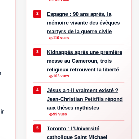
Espagne : 90 ans après, la
mémoire vivante des évêques
martyrs de la guerre civile
110 vues
Kidnappés après une première
messe au Cameroun, trois
religieux retrouvent la liberté
e
103 vues
Jésus a-t-il vraiment existé ?
Jean-Christian Petitfils répond
aux thèses mythistes
ir
99 vues
Toronto : l’Université
catholique Saint Michael