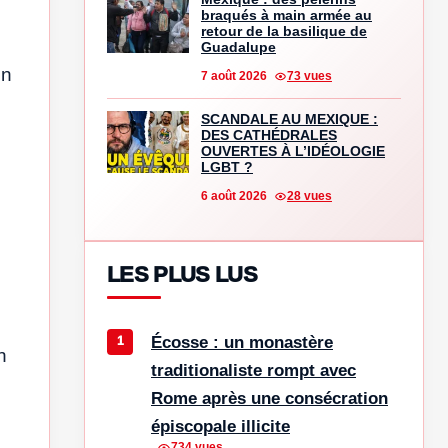
braqués à main armée au
retour de la basilique de
Guadalupe
En
7 août 2026
73 vues
SCANDALE AU MEXIQUE :
DES CATHÉDRALES
OUVERTES À L’IDÉOLOGIE
LGBT ?
6 août 2026
28 vues
LES PLUS LUS
Écosse : un monastère
n
traditionaliste rompt avec
Rome après une consécration
épiscopale illicite
734 vues