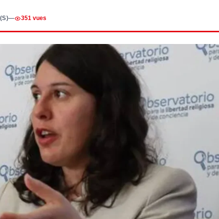
(S)
—
351 vues