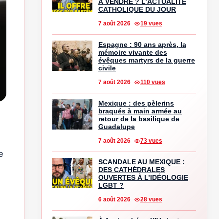
À VENDRE ? L’ACTUALITÉ
CATHOLIQUE DU JOUR
7 août 2026
19 vues
Espagne : 90 ans après, la
mémoire vivante des
évêques martyrs de la guerre
civile
7 août 2026
110 vues
Mexique : des pèlerins
braqués à main armée au
retour de la basilique de
Guadalupe
7 août 2026
73 vues
e
SCANDALE AU MEXIQUE :
DES CATHÉDRALES
OUVERTES À L’IDÉOLOGIE
LGBT ?
6 août 2026
28 vues