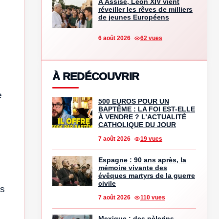
À Assise, Léon XIV vient
réveiller les rêves de milliers
de jeunes Européens
6 août 2026
62 vues
À REDÉCOUVRIR
e
500 EUROS POUR UN
BAPTÊME : LA FOI EST-ELLE
À VENDRE ? L’ACTUALITÉ
CATHOLIQUE DU JOUR
7 août 2026
19 vues
Espagne : 90 ans après, la
mémoire vivante des
évêques martyrs de la guerre
civile
es
7 août 2026
110 vues
Mexique : des pèlerins