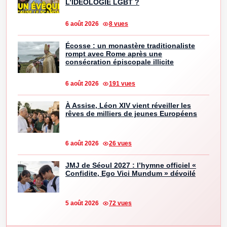
L’IDÉOLOGIE LGBT ?
6 août 2026
8 vues
Écosse : un monastère traditionaliste
rompt avec Rome après une
consécration épiscopale illicite
6 août 2026
191 vues
À Assise, Léon XIV vient réveiller les
rêves de milliers de jeunes Européens
6 août 2026
26 vues
JMJ de Séoul 2027 : l’hymne officiel «
Confidite, Ego Vici Mundum » dévoilé
5 août 2026
72 vues