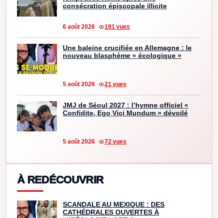
consécration épiscopale illicite
6 août 2026
191 vues
Une baleine crucifiée en Allemagne : le
nouveau blasphème « écologique »
5 août 2026
21 vues
JMJ de Séoul 2027 : l’hymne officiel «
Confidite, Ego Vici Mundum » dévoilé
5 août 2026
72 vues
À REDÉCOUVRIR
SCANDALE AU MEXIQUE : DES
CATHÉDRALES OUVERTES À