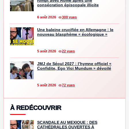
rompt avec Rome après une
consécration épiscopale illicite
6 août 2026
300 vues
Une baleine crucifiée en Allemagne : le
nouveau blasphème « écologique »
5 août 2026
22 vues
JMJ de Séoul 2027 : l’hymne officiel «
Confidite, Ego Vici Mundum » dévoilé
5 août 2026
72 vues
À REDÉCOUVRIR
SCANDALE AU MEXIQUE : DES
CATHÉDRALES OUVERTES À