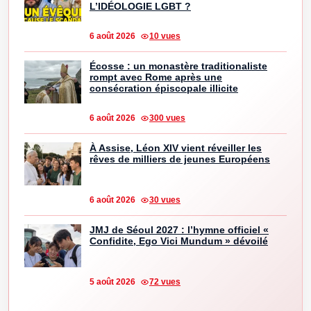
L’IDÉOLOGIE LGBT ?
6 août 2026
10 vues
Écosse : un monastère traditionaliste
rompt avec Rome après une
consécration épiscopale illicite
6 août 2026
300 vues
À Assise, Léon XIV vient réveiller les
rêves de milliers de jeunes Européens
6 août 2026
30 vues
JMJ de Séoul 2027 : l’hymne officiel «
Confidite, Ego Vici Mundum » dévoilé
5 août 2026
72 vues