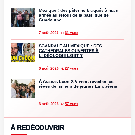
Mexique : des pèlerins braqués à main
armée au retour de la basilique de
Guadalupe
7 août 2026
61 vues
SCANDALE AU MEXIQUE : DES
CATHÉDRALES OUVERTES À
L’IDÉOLOGIE LGBT ?
6 août 2026
27 vues
À Assise, Léon XIV vient réveiller les
rêves de milliers de jeunes Européens
6 août 2026
57 vues
À REDÉCOUVRIR