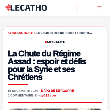
Accueil
/
ACTUALITE
/
La Chute du Régime Assad : espoir et…
ACTUALITE
La Chute du Régime
Assad : espoir et défis
pour la Syrie et ses
Chrétiens
10 DÉCEMBRE 2024
—
NAPO DE KERGORRE
—
0 COMMENTAIRE(S)
—
212 vues