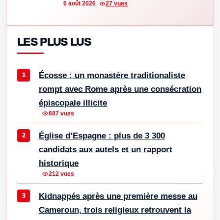
6 août 2026
27 vues
LES PLUS LUS
Écosse : un monastère traditionaliste
rompt avec Rome après une consécration
épiscopale illicite
687 vues
Église d’Espagne : plus de 3 300
candidats aux autels et un rapport
historique
212 vues
Kidnappés après une première messe au
Cameroun, trois religieux retrouvent la