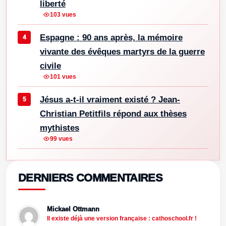
liberté
103 vues
Espagne : 90 ans après, la mémoire
vivante des évêques martyrs de la guerre
civile
101 vues
Jésus a-t-il vraiment existé ? Jean-
Christian Petitfils répond aux thèses
mythistes
99 vues
DERNIERS COMMENTAIRES
Mickael Ottmann
Il existe déjà une version française : cathoschool.fr !