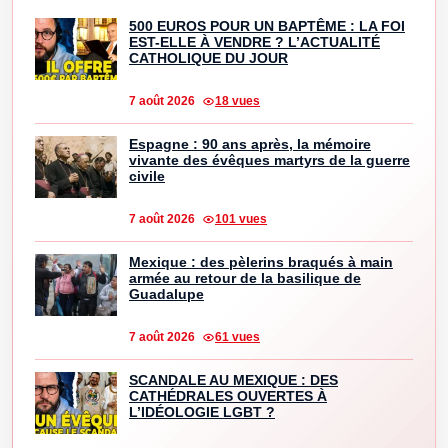
500 EUROS POUR UN BAPTÊME : LA FOI
EST-ELLE À VENDRE ? L’ACTUALITÉ
CATHOLIQUE DU JOUR
7 août 2026
18 vues
Espagne : 90 ans après, la mémoire
vivante des évêques martyrs de la guerre
civile
7 août 2026
101 vues
Mexique : des pèlerins braqués à main
armée au retour de la basilique de
Guadalupe
7 août 2026
61 vues
SCANDALE AU MEXIQUE : DES
CATHÉDRALES OUVERTES À
L’IDÉOLOGIE LGBT ?