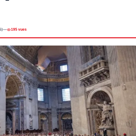
S)
—
195 vues