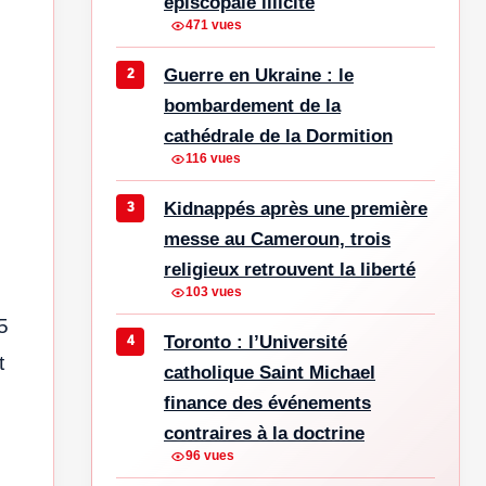
épiscopale illicite
471 vues
Guerre en Ukraine : le
bombardement de la
cathédrale de la Dormition
116 vues
Kidnappés après une première
messe au Cameroun, trois
religieux retrouvent la liberté
103 vues
5
Toronto : l’Université
t
catholique Saint Michael
finance des événements
contraires à la doctrine
96 vues