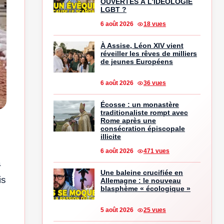
OUVERTES À L’IDÉOLOGIE
LGBT ?
6 août 2026
18 vues
À Assise, Léon XIV vient
réveiller les rêves de milliers
de jeunes Européens
6 août 2026
36 vues
Écosse : un monastère
traditionaliste rompt avec
Rome après une
consécration épiscopale
illicite
6 août 2026
471 vues
a
Une baleine crucifiée en
is
Allemagne : le nouveau
blasphème « écologique »
5 août 2026
25 vues