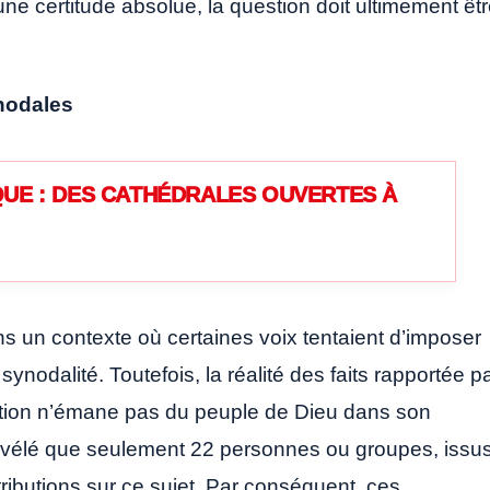
une certitude absolue, la question doit ultimement êt
nodales
UE : DES CATHÉDRALES OUVERTES À
ans un contexte où certaines voix tentaient d’imposer
nodalité. Toutefois, la réalité des faits rapportée p
tion n’émane pas du peuple de Dieu dans son
 révélé que seulement 22 personnes ou groupes, issu
ibutions sur ce sujet. Par conséquent, ces