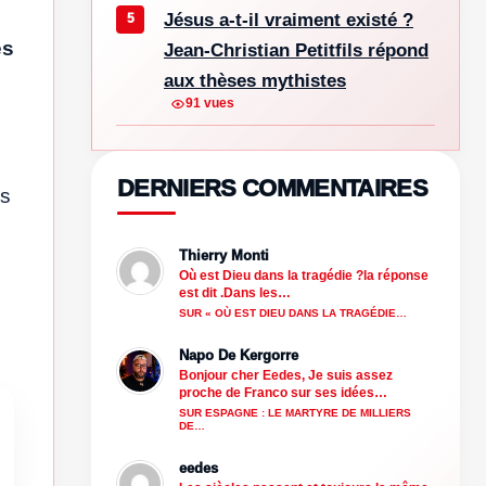
Jésus a-t-il vraiment existé ?
es
Jean-Christian Petitfils répond
aux thèses mythistes
91 vues
DERNIERS COMMENTAIRES
ns
Thierry Monti
Où est Dieu dans la tragédie ?la réponse
est dit .Dans les…
SUR « OÙ EST DIEU DANS LA TRAGÉDIE…
Napo De Kergorre
Bonjour cher Eedes, Je suis assez
proche de Franco sur ses idées…
SUR ESPAGNE : LE MARTYRE DE MILLIERS
DE…
eedes