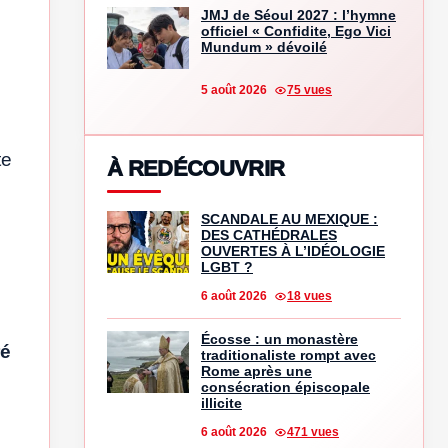
JMJ de Séoul 2027 : l’hymne
officiel « Confidite, Ego Vici
Mundum » dévoilé
5 août 2026
75 vues
te
À REDÉCOUVRIR
SCANDALE AU MEXIQUE :
DES CATHÉDRALES
OUVERTES À L’IDÉOLOGIE
LGBT ?
6 août 2026
18 vues
Écosse : un monastère
ré
traditionaliste rompt avec
Rome après une
consécration épiscopale
illicite
6 août 2026
471 vues