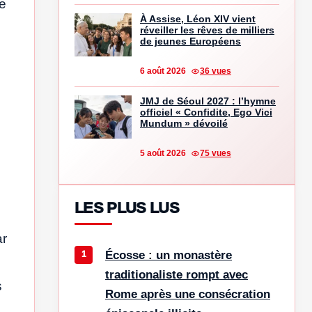
re
À Assise, Léon XIV vient
réveiller les rêves de milliers
de jeunes Européens
6 août 2026
36 vues
JMJ de Séoul 2027 : l’hymne
officiel « Confidite, Ego Vici
Mundum » dévoilé
5 août 2026
75 vues
LES PLUS LUS
ar
Écosse : un monastère
traditionaliste rompt avec
s
Rome après une consécration