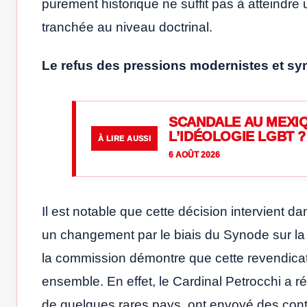
purement historique ne suffit pas à atteindre 
tranchée au niveau doctrinal.
Le refus des pressions modernistes et sy
SCANDALE AU MEXIQ
L’IDÉOLOGIE LGBT ?
À LIRE AUSSI
6 AOÛT 2026
Il est notable que cette décision intervient d
un changement par le biais du Synode sur la sy
la commission démontre que cette revendica
ensemble. En effet, le Cardinal Petrocchi a
de quelques rares pays, ont envoyé des contr