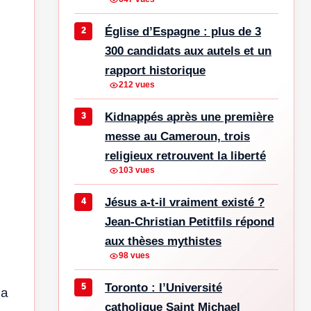
Église d’Espagne : plus de 3
300 candidats aux autels et un
rapport historique
212 vues
Kidnappés après une première
messe au Cameroun, trois
religieux retrouvent la liberté
103 vues
Jésus a-t-il vraiment existé ?
Jean-Christian Petitfils répond
aux thèses mythistes
98 vues
Toronto : l’Université
 a
catholique Saint Michael