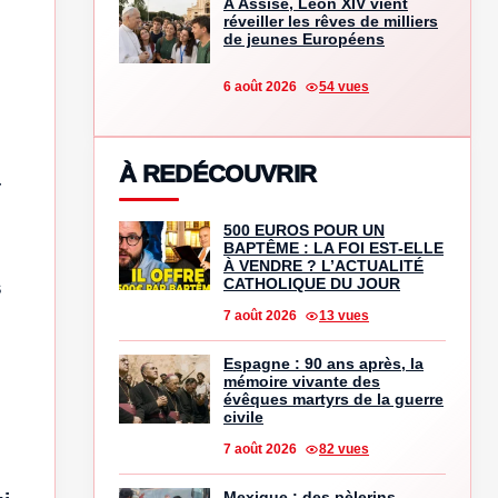
À Assise, Léon XIV vient
réveiller les rêves de milliers
de jeunes Européens
6 août 2026
54 vues
À REDÉCOUVRIR
r
500 EUROS POUR UN
BAPTÊME : LA FOI EST-ELLE
À VENDRE ? L’ACTUALITÉ
CATHOLIQUE DU JOUR
s
7 août 2026
13 vues
Espagne : 90 ans après, la
mémoire vivante des
évêques martyrs de la guerre
civile
7 août 2026
82 vues
Mexique : des pèlerins