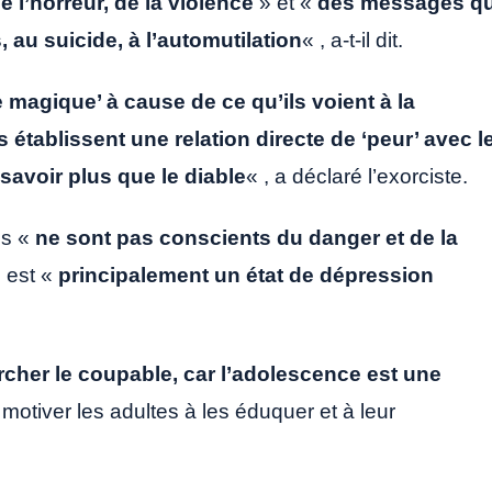
e l’horreur, de la violence
» et «
des messages qu
au suicide, à l’automutilation
« , a-t-il dit.
 magique’ à cause de ce qu’ils voient à la
s établissent une relation directe de ‘peur’ avec l
 savoir plus que le diable
« , a déclaré l’exorciste.
es «
ne sont pas conscients du danger et de la
i est «
principalement un état de dépression
ercher le coupable, car l’adolescence est une
t motiver les adultes à les éduquer et à leur