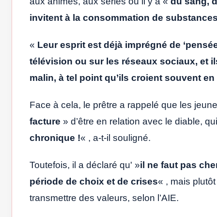
aux animés, aux séries où il y a «
du sang, d
invitent à la consommation de substances, 
«
Leur esprit est déjà imprégné de ‘pensée
télévision ou sur les réseaux sociaux, et il
malin, à tel point qu’ils croient souvent en
Face à cela, le prêtre a rappelé que les jeun
facture
» d’être en relation avec le diable, qu
chronique !
« , a-t-il souligné.
Toutefois, il a déclaré qu' »
il ne faut pas ch
période de choix et de crises
« , mais plutô
transmettre des valeurs, selon l’AIE.