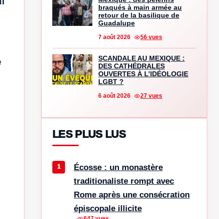
i
braqués à main armée au
retour de la basilique de
Guadalupe
7 août 2026
56 vues
SCANDALE AU MEXIQUE :
e
DES CATHÉDRALES
OUVERTES À L’IDÉOLOGIE
LGBT ?
6 août 2026
27 vues
LES PLUS LUS
Écosse : un monastère
traditionaliste rompt avec
Rome après une consécration
épiscopale illicite
647 vues