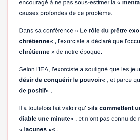
encouragé à ne pas sous-estimer la «
mental
causes profondes de ce problème.
Dans sa conférence «
Le rôle du prêtre exor
chrétienne
« , l’exorciste a déclaré que l’occ
chrétienne
» de notre époque.
Selon l’IEA, l’exorciste a souligné que les j
désir de conquérir le pouvoir
« , et parce qu
de positif
« .
Il a toutefois fait valoir qu' »
ils commettent u
diable une minute
« , et n’ont pas connu de 
« lacunes »
« .