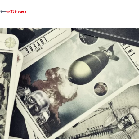
)
—
339 vues