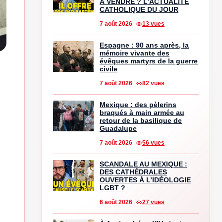
À VENDRE ? L’ACTUALITÉ
CATHOLIQUE DU JOUR
7 août 2026
13 vues
Espagne : 90 ans après, la
mémoire vivante des
évêques martyrs de la guerre
civile
7 août 2026
82 vues
Mexique : des pèlerins
braqués à main armée au
retour de la basilique de
Guadalupe
7 août 2026
56 vues
SCANDALE AU MEXIQUE :
DES CATHÉDRALES
OUVERTES À L’IDÉOLOGIE
LGBT ?
6 août 2026
27 vues