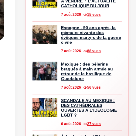
À VENDRE ? L’ACTUALITÉ
CATHOLIQUE DU JOUR
7 août 2026
15 vues
Espagne : 90 ans après, la
mémoire vivante des
évêques martyrs de la guerre
civile
7 août 2026
88 vues
Mexique : des pèlerins
braqués à main armée au
retour de la basilique de
Guadalupe
7 août 2026
56 vues
SCANDALE AU MEXIQUE :
DES CATHÉDRALES
OUVERTES À L’IDÉOLOGIE
LGBT ?
6 août 2026
27 vues