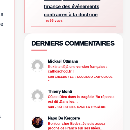
finance des événements
is
contraires à la doctrine
96 vues
me
DERNIERS COMMENTAIRES
h
Mickael Ottmann
Il existe déjà une version française :
cathoschool.fr !
SUR CREEDO : LE « DUOLINGO CATHOLIQUE
»…
Thierry Monti
Où est Dieu dans la tragédie ?la réponse
est dit .Dans les…
SUR « OÙ EST DIEU DANS LA TRAGÉDIE…
a
Napo De Kergorre
Bonjour cher Eedes, Je suis assez
proche de Franco sur ses idées…