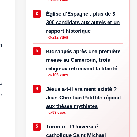
Église d’Espagne : plus de 3
300 candidats aux autels et un
rapport historique
212 vues
n
Kidnappés après une première
messe au Cameroun, trois
religieux retrouvent la liberté
103 vues
s
Jésus a-t-il vraiment existé ?
,
Jean-Christian Petitfils répond
aux thèses mythistes
98 vues
Toronto : l’Université
catholique Saint Michael