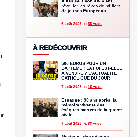
À Assise, Léon XIV vient
réveiller les rêves de milliers
de jeunes Européens
6 août 2026
55 vues
À REDÉCOUVRIR
u
500 EUROS POUR UN
BAPTÊME : LA FOI EST-ELLE
À VENDRE ? L’ACTUALITÉ
CATHOLIQUE DU JOUR
s
7 août 2026
15 vues
Espagne : 90 ans après, la
s
mémoire vivante des
évêques martyrs de la guerre
ir
civile
7 août 2026
88 vues
Mexique : des pèlerins