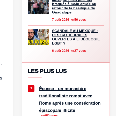
braqués à main armée au
retour de la basilique de
Guadalupe
7 août 2026
56 vues
SCANDALE AU MEXIQUE :
DES CATHÉDRALES
OUVERTES À L’IDÉOLOGIE
LGBT ?
-
6 août 2026
27 vues
.
LES PLUS LUS
es
Écosse : un monastère
traditionaliste rompt avec
Rome après une consécration
épiscopale illicite
652 vues