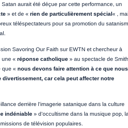
e Satan aurait été déçue par cette performance, un
cte
» et de «
rien de particulièrement spécial
« , ma
breux téléspectateurs pour sa promotion du satanis
al.
ssion Savoring Our Faith sur EWTN et chercheur à
é une «
réponse catholique
» au spectacle de Smit
ué que «
nous devons faire attention à ce que nous
ivertissement, car cela peut affecter notre
lance derrière l’imagerie satanique dans la culture
e indéniable
» d’occultisme dans la musique pop, l
 émissions de télévision populaires.