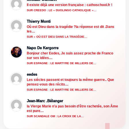
Il existe déjà une version française : cathoschool.fr !
SUR CREEDO : LE « DUOLINGO CATHOLIQUE »…
Thierry Monti
Où est Dieu dans la tragédie ?la réponse est dit .Dans
les…
SUR « OÙ EST DIEU DANS LA TRAGÉDIE…
Napo De Kergorre
Bonjour cher Eedes, Je suis assez proche de Franco
sur ses idées…
SUR ESPAGNE : LE MARTYRE DE MILLIERS DE…
eedes
Les siècles passent et toujours la même guerre.. Que
pensez-vous des récits…
SUR ESPAGNE : LE MARTYRE DE MILLIERS DE…
Jean-Marc .Bélanger
la Vierge Marie n'a pas besoin d'être rachetée, son Âme
est pure…
SUR SCANDALE OM : LA CROIX DE LA…