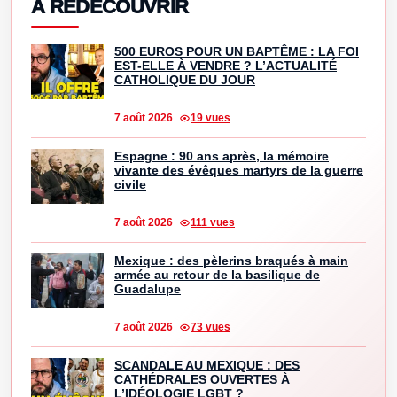
À REDÉCOUVRIR
500 EUROS POUR UN BAPTÊME : LA FOI
EST-ELLE À VENDRE ? L’ACTUALITÉ
CATHOLIQUE DU JOUR
7 août 2026
19 vues
Espagne : 90 ans après, la mémoire
vivante des évêques martyrs de la guerre
civile
7 août 2026
111 vues
Mexique : des pèlerins braqués à main
armée au retour de la basilique de
Guadalupe
7 août 2026
73 vues
SCANDALE AU MEXIQUE : DES
CATHÉDRALES OUVERTES À
L’IDÉOLOGIE LGBT ?