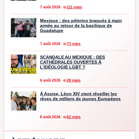
7 août 2026
111 vues
Mexique : des pèlerins braqués à main
armée au retour de la basilique de
Guadalupe
7 août 2026
73 vues
SCANDALE AU MEXIQUE : DES
CATHÉDRALES OUVERTES À
L’IDÉOLOGIE LGBT ?
6 août 2026
28 vues
À Assise, Léon XIV vient réveiller les
rêves de milliers de jeunes Européens
6 août 2026
62 vues