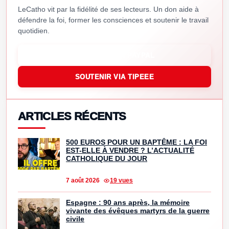
LeCatho vit par la fidélité de ses lecteurs. Un don aide à
défendre la foi, former les consciences et soutenir le travail
quotidien.
SOUTENIR VIA PAYPAL
SOUTENIR VIA TIPEEE
ARTICLES RÉCENTS
500 EUROS POUR UN BAPTÊME : LA FOI
EST-ELLE À VENDRE ? L’ACTUALITÉ
CATHOLIQUE DU JOUR
7 août 2026
19 vues
Espagne : 90 ans après, la mémoire
vivante des évêques martyrs de la guerre
civile