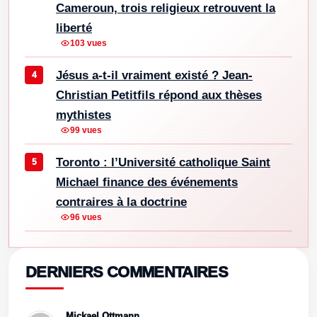
Cameroun, trois religieux retrouvent la
liberté
103 vues
Jésus a-t-il vraiment existé ? Jean-
Christian Petitfils répond aux thèses
mythistes
99 vues
Toronto : l’Université catholique Saint
Michael finance des événements
contraires à la doctrine
96 vues
DERNIERS COMMENTAIRES
Mickael Ottmann