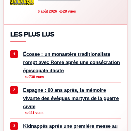
6 août 2026
28 vues
LES PLUS LUS
Écosse : un monastère traditionaliste
rompt avec Rome après une consécration
épiscopale illicite
738 vues
Espagne : 90 ans après, la mémoire
vivante des évêques martyrs de la guerre
civile
111 vues
Kidnappés après une première messe au