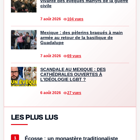
vivante des évêques martyrs de la guerre
civile
7 août 2026
104 vues
Mexique : des pèlerins braqués à main
armée au retour de la basilique de
Guadalupe
7 août 2026
69 vues
SCANDALE AU MEXIQUE : DES
CATHÉDRALES OUVERTES À
L’IDÉOLOGIE LGBT ?
6 août 2026
27 vues
LES PLUS LUS
Écosse : un monastère traditionaliste