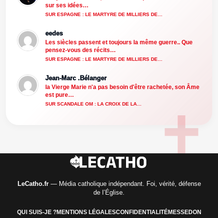
sur ses idées…
SUR ESPAGNE : LE MARTYRE DE MILLIERS DE…
eedes
Les siècles passent et toujours la même guerre.. Que
pensez-vous des récits…
SUR ESPAGNE : LE MARTYRE DE MILLIERS DE…
Jean-Marc .Bélanger
la Vierge Marie n'a pas besoin d'être rachetée, son Âme
est pure…
SUR SCANDALE OM : LA CROIX DE LA…
LeCatho.fr
— Média catholique indépendant. Foi, vérité, défense
de l’Église.
QUI SUIS-JE ?
MENTIONS LÉGALES
CONFIDENTIALITÉ
MESSE
DON