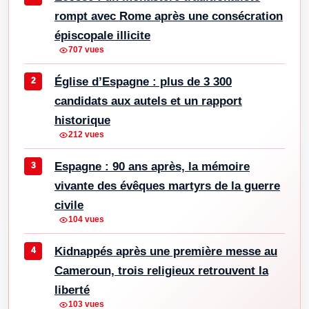
rompt avec Rome après une consécration
épiscopale illicite
707 vues
Église d’Espagne : plus de 3 300
candidats aux autels et un rapport
historique
212 vues
Espagne : 90 ans après, la mémoire
vivante des évêques martyrs de la guerre
civile
104 vues
Kidnappés après une première messe au
Cameroun, trois religieux retrouvent la
liberté
103 vues