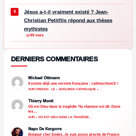
Jésus a-t-il vraiment existé ? Jean-
Christian Petitfils répond aux thèses
mythistes
99 vues
DERNIERS COMMENTAIRES
Mickael Ottmann
Il existe déjà une version française : cathoschool.fr !
SUR CREEDO : LE « DUOLINGO CATHOLIQUE »…
Thierry Monti
Où est Dieu dans la tragédie ?la réponse est dit .Dans
les…
SUR « OÙ EST DIEU DANS LA TRAGÉDIE…
Napo De Kergorre
Bonjour cher Eedes, Je suis assez proche de Franco