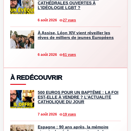
CATHÉDRALES OUVERTES À
L’IDÉOLOGIE LGBT ?
6 août 2026
27 vues
À Assise, Léon XIV vient réveiller les
rêves de milliers de jeunes Européens
6 août 2026
61 vues
À REDÉCOUVRIR
500 EUROS POUR UN BAPTÊME : LA FOI
EST-ELLE À VENDRE ? L’ACTUALITÉ
CATHOLIQUE DU JOUR
7 août 2026
19 vues
Espagne : 90 ans après, la mémoire