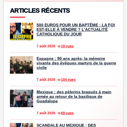
ARTICLES RÉCENTS
500 EUROS POUR UN BAPTÊME : LA FOI
EST-ELLE À VENDRE ? L’ACTUALITÉ
CATHOLIQUE DU JOUR
7 août 2026
19 vues
Espagne : 90 ans après, la mémoire
vivante des évêques martyrs de la guerre
civile
7 août 2026
104 vues
Mexique : des pèlerins braqués à main
armée au retour de la basilique de
Guadalupe
7 août 2026
69 vues
SCANDALE AU MEXIQUE : DES