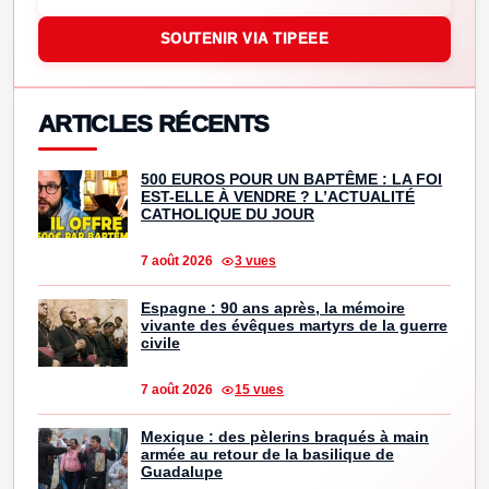
SOUTENIR VIA TIPEEE
ARTICLES RÉCENTS
500 EUROS POUR UN BAPTÊME : LA FOI
EST-ELLE À VENDRE ? L’ACTUALITÉ
CATHOLIQUE DU JOUR
7 août 2026
3 vues
Espagne : 90 ans après, la mémoire
vivante des évêques martyrs de la guerre
civile
7 août 2026
15 vues
Mexique : des pèlerins braqués à main
armée au retour de la basilique de
Guadalupe