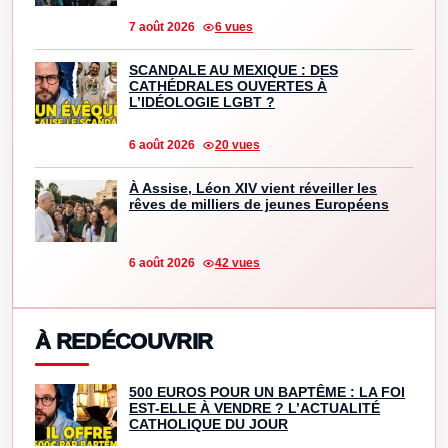
7 août 2026
6 vues
SCANDALE AU MEXIQUE : DES
CATHÉDRALES OUVERTES À
L’IDÉOLOGIE LGBT ?
6 août 2026
20 vues
À Assise, Léon XIV vient réveiller les
rêves de milliers de jeunes Européens
6 août 2026
42 vues
À REDÉCOUVRIR
500 EUROS POUR UN BAPTÊME : LA FOI
EST-ELLE À VENDRE ? L’ACTUALITÉ
CATHOLIQUE DU JOUR