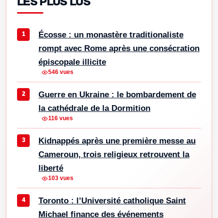
LES PLUS LUS
Écosse : un monastère traditionaliste
rompt avec Rome après une consécration
épiscopale illicite
546 vues
Guerre en Ukraine : le bombardement de
la cathédrale de la Dormition
116 vues
Kidnappés après une première messe au
Cameroun, trois religieux retrouvent la
liberté
103 vues
Toronto : l’Université catholique Saint
Michael finance des événements