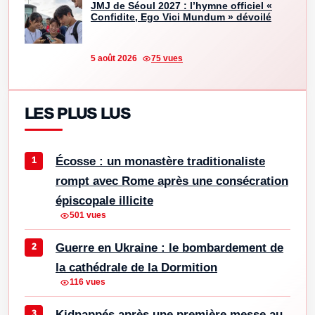
JMJ de Séoul 2027 : l’hymne officiel «
Confidite, Ego Vici Mundum » dévoilé
5 août 2026
75 vues
LES PLUS LUS
Écosse : un monastère traditionaliste
rompt avec Rome après une consécration
épiscopale illicite
501 vues
Guerre en Ukraine : le bombardement de
la cathédrale de la Dormition
116 vues
Kidnappés après une première messe au