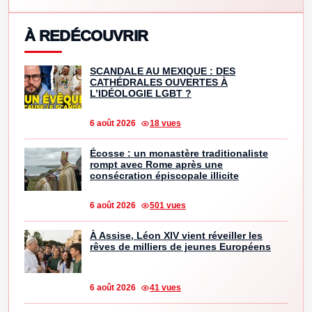
À REDÉCOUVRIR
SCANDALE AU MEXIQUE : DES
CATHÉDRALES OUVERTES À
L’IDÉOLOGIE LGBT ?
6 août 2026
18 vues
Écosse : un monastère traditionaliste
rompt avec Rome après une
consécration épiscopale illicite
6 août 2026
501 vues
À Assise, Léon XIV vient réveiller les
rêves de milliers de jeunes Européens
6 août 2026
41 vues