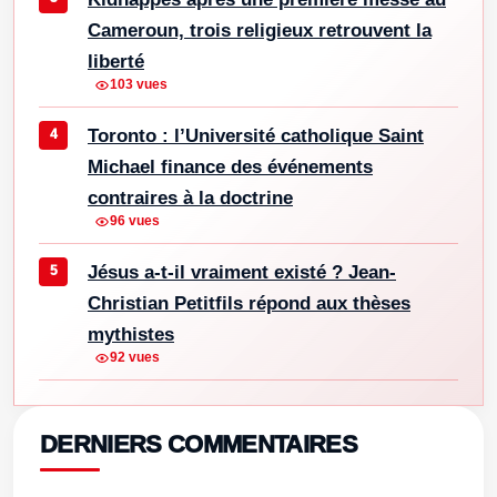
Cameroun, trois religieux retrouvent la
liberté
103 vues
Toronto : l’Université catholique Saint
Michael finance des événements
contraires à la doctrine
96 vues
Jésus a-t-il vraiment existé ? Jean-
Christian Petitfils répond aux thèses
mythistes
92 vues
DERNIERS COMMENTAIRES