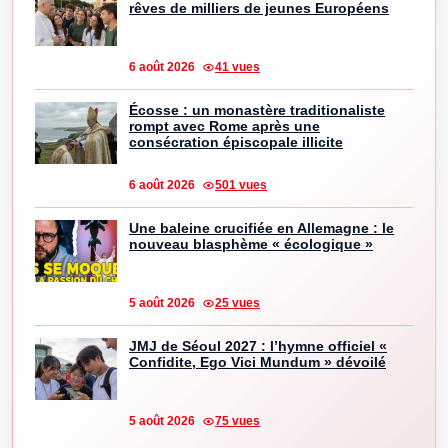
rêves de milliers de jeunes Européens
6 août 2026
41 vues
Écosse : un monastère traditionaliste
rompt avec Rome après une
consécration épiscopale illicite
6 août 2026
501 vues
Une baleine crucifiée en Allemagne : le
nouveau blasphème « écologique »
5 août 2026
25 vues
JMJ de Séoul 2027 : l’hymne officiel «
Confidite, Ego Vici Mundum » dévoilé
5 août 2026
75 vues