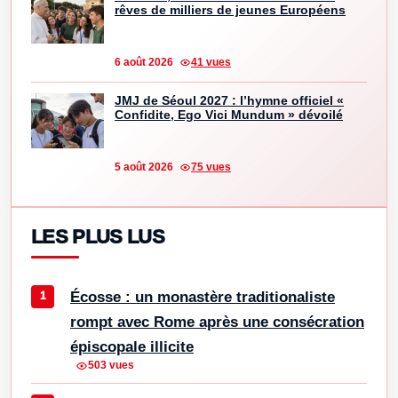
rêves de milliers de jeunes Européens
6 août 2026
41 vues
JMJ de Séoul 2027 : l’hymne officiel «
Confidite, Ego Vici Mundum » dévoilé
5 août 2026
75 vues
LES PLUS LUS
Écosse : un monastère traditionaliste
rompt avec Rome après une consécration
épiscopale illicite
503 vues