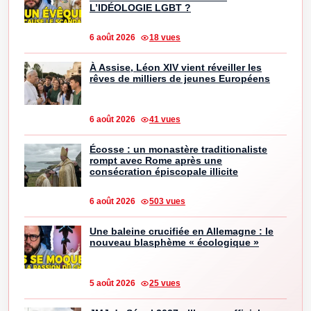
L’IDÉOLOGIE LGBT ?
6 août 2026
18 vues
À Assise, Léon XIV vient réveiller les
rêves de milliers de jeunes Européens
6 août 2026
41 vues
Écosse : un monastère traditionaliste
rompt avec Rome après une
consécration épiscopale illicite
6 août 2026
503 vues
Une baleine crucifiée en Allemagne : le
nouveau blasphème « écologique »
5 août 2026
25 vues