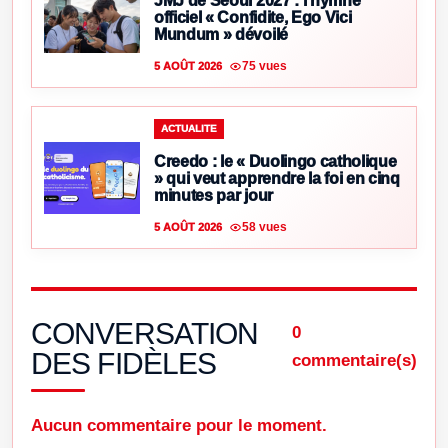
JMJ de Séoul 2027 : l’hymne
officiel « Confidite, Ego Vici
Mundum » dévoilé
75 vues
5 AOÛT 2026
ACTUALITE
Creedo : le « Duolingo catholique
» qui veut apprendre la foi en cinq
minutes par jour
58 vues
5 AOÛT 2026
CONVERSATION
0
DES FIDÈLES
commentaire(s)
Aucun commentaire pour le moment.