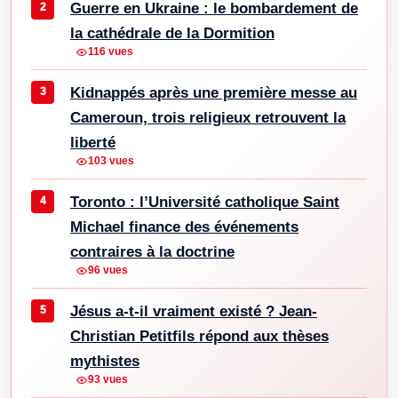
Guerre en Ukraine : le bombardement de
la cathédrale de la Dormition
116 vues
Kidnappés après une première messe au
Cameroun, trois religieux retrouvent la
liberté
103 vues
Toronto : l’Université catholique Saint
Michael finance des événements
contraires à la doctrine
96 vues
Jésus a-t-il vraiment existé ? Jean-
Christian Petitfils répond aux thèses
mythistes
93 vues