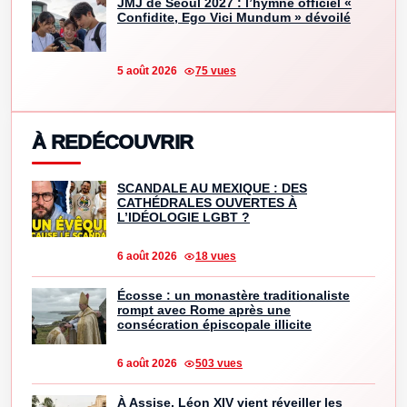
JMJ de Séoul 2027 : l’hymne officiel «
Confidite, Ego Vici Mundum » dévoilé
5 août 2026
75 vues
À REDÉCOUVRIR
SCANDALE AU MEXIQUE : DES
CATHÉDRALES OUVERTES À
L’IDÉOLOGIE LGBT ?
6 août 2026
18 vues
Écosse : un monastère traditionaliste
rompt avec Rome après une
consécration épiscopale illicite
6 août 2026
503 vues
À Assise, Léon XIV vient réveiller les