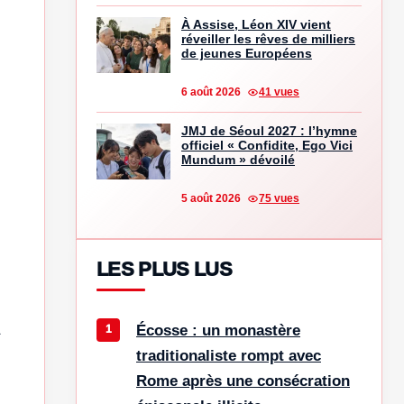
À Assise, Léon XIV vient
réveiller les rêves de milliers
de jeunes Européens
6 août 2026
41 vues
JMJ de Séoul 2027 : l’hymne
officiel « Confidite, Ego Vici
Mundum » dévoilé
5 août 2026
75 vues
LES PLUS LUS
à
Écosse : un monastère
traditionaliste rompt avec
Rome après une consécration