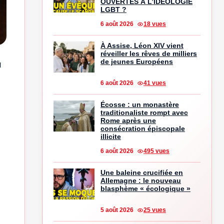
OUVERTES À L’IDÉOLOGIE
LGBT ?
6 août 2026
18 vues
À Assise, Léon XIV vient
réveiller les rêves de milliers
de jeunes Européens
u
6 août 2026
41 vues
Écosse : un monastère
traditionaliste rompt avec
Rome après une
consécration épiscopale
illicite
6 août 2026
495 vues
Une baleine crucifiée en
Allemagne : le nouveau
blasphème « écologique »
5 août 2026
25 vues