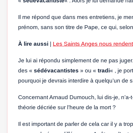
«
sédévacantiste
« . Alors je lui demande na
Il me répond que dans mes entretiens, je me
prénom, sans son titre de Pape, ce qui, selon l
À lire aussi
|
Les Saints Anges nous rendent 
Je lui ai répondu simplement de ne pas juger
des «
sédévacantistes
» ou «
tradi
« , je po
pourquoi je devrais interdire à quelqu’un de 
Concernant Arnaud Dumouch, lui dis-je, n’a-t-i
théorie décriée sur l’heure de la mort ?
Il est important de parler de cela car il y a t