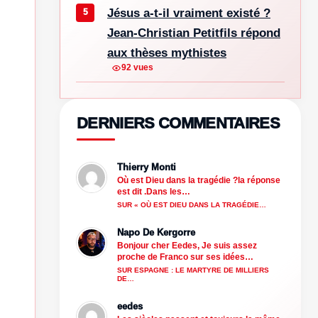
Jésus a-t-il vraiment existé ?
Jean-Christian Petitfils répond
aux thèses mythistes
92 vues
DERNIERS COMMENTAIRES
Thierry Monti
Où est Dieu dans la tragédie ?la réponse
est dit .Dans les…
SUR « OÙ EST DIEU DANS LA TRAGÉDIE…
Napo De Kergorre
Bonjour cher Eedes, Je suis assez
proche de Franco sur ses idées…
SUR ESPAGNE : LE MARTYRE DE MILLIERS
DE…
eedes