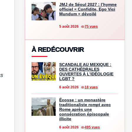
JMJ de Séoul 2027 : l’hymne
officiel « Confidite, Ego Vici
Mundum » dévoilé
5 août 2026
75 vues
À REDÉCOUVRIR
SCANDALE AU MEXIQUE :
DES CATHÉDRALES
OUVERTES À L’IDÉOLOGIE
es
LGBT ?
6 août 2026
18 vues
Écosse : un monastère
traditionaliste rompt avec
Rome après une
consécration épiscopale
illicite
6 août 2026
495 vues