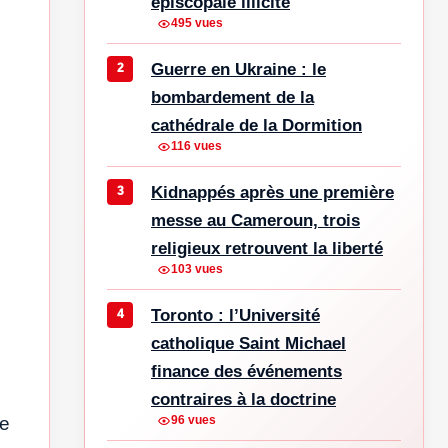
épiscopale illicite
495 vues
Guerre en Ukraine : le
bombardement de la
cathédrale de la Dormition
116 vues
Kidnappés après une première
messe au Cameroun, trois
religieux retrouvent la liberté
103 vues
Toronto : l’Université
catholique Saint Michael
finance des événements
contraires à la doctrine
re
96 vues