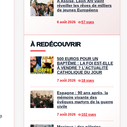
À Assise, Léon XIV vient
réveiller les rêves de milliers
de jeunes Européens
6 août 2026
57 vues
À REDÉCOUVRIR
500 EUROS POUR UN
BAPTÊME : LA FOI EST-ELLE
À VENDRE ? L’ACTUALITÉ
CATHOLIQUE DU JOUR
7 août 2026
18 vues
Espagne : 90 ans après, la
mémoire vivante des
évêques martyrs de la guerre
civile
7 août 2026
102 vues
te
Mexique : des pèlerins