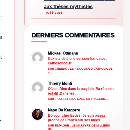
aux thèses mythistes
99 vues
;
DERNIERS COMMENTAIRES
e
Mickael Ottmann
t
Il existe déjà une version française :
cathoschool.fr !
SUR CREEDO : LE « DUOLINGO CATHOLIQUE
»…
Thierry Monti
Où est Dieu dans la tragédie ?la réponse
est dit .Dans les…
SUR « OÙ EST DIEU DANS LA TRAGÉDIE…
Napo De Kergorre
Bonjour cher Eedes, Je suis assez
;
proche de Franco sur ses idées…
SUR ESPAGNE : LE MARTYRE DE MILLIERS
DE…