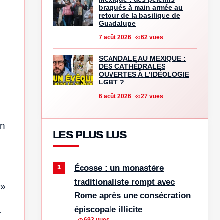
braqués à main armée au
retour de la basilique de
Guadalupe
7 août 2026
62 vues
SCANDALE AU MEXIQUE :
DES CATHÉDRALES
OUVERTES À L’IDÉOLOGIE
LGBT ?
6 août 2026
27 vues
en
LES PLUS LUS
Écosse : un monastère
traditionaliste rompt avec
.
»
Rome après une consécration
épiscopale illicite
t
693 vues