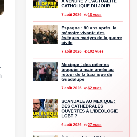
À VENDRE ? L’ACTUALITÉ
CATHOLIQUE DU JOUR
7 août 2026
18 vues
Espagne : 90 ans après, la
mémoire vivante des
évêques martyrs de la guerre
civile
7 août 2026
102 vues
,
Mexique : des pèlerins
braqués à main armée au
retour de la basilique de
n
Guadalupe
7 août 2026
62 vues
SCANDALE AU MEXIQUE :
DES CATHÉDRALES
OUVERTES À L’IDÉOLOGIE
LGBT ?
6 août 2026
27 vues