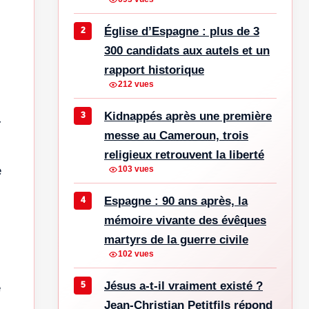
Église d’Espagne : plus de 3
300 candidats aux autels et un
rapport historique
212 vues
Kidnappés après une première
r
messe au Cameroun, trois
religieux retrouvent la liberté
e
103 vues
Espagne : 90 ans après, la
mémoire vivante des évêques
martyrs de la guerre civile
102 vues
Jésus a-t-il vraiment existé ?
e
Jean-Christian Petitfils répond