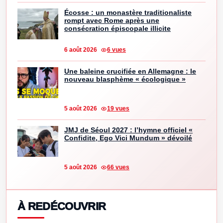
Écosse : un monastère traditionaliste
rompt avec Rome après une
consécration épiscopale illicite
6 août 2026
6 vues
Une baleine crucifiée en Allemagne : le
nouveau blasphème « écologique »
5 août 2026
19 vues
JMJ de Séoul 2027 : l’hymne officiel «
Confidite, Ego Vici Mundum » dévoilé
5 août 2026
66 vues
À REDÉCOUVRIR