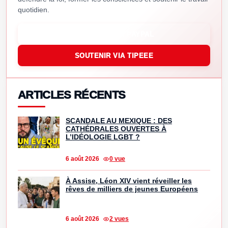
quotidien.
SOUTENIR VIA PAYPAL
SOUTENIR VIA TIPEEE
ARTICLES RÉCENTS
SCANDALE AU MEXIQUE : DES
CATHÉDRALES OUVERTES À
L’IDÉOLOGIE LGBT ?
6 août 2026
0 vue
À Assise, Léon XIV vient réveiller les
rêves de milliers de jeunes Européens
6 août 2026
2 vues