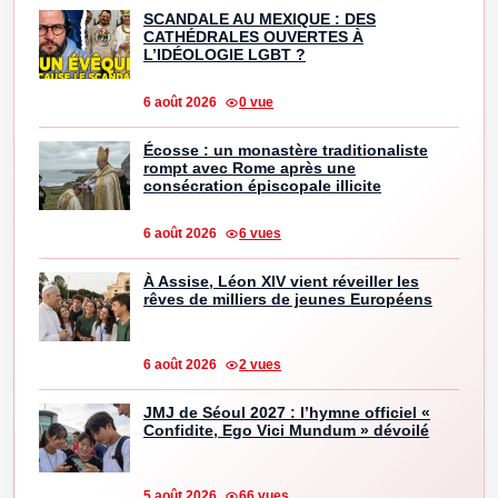
SCANDALE AU MEXIQUE : DES
CATHÉDRALES OUVERTES À
L’IDÉOLOGIE LGBT ?
6 août 2026
0 vue
Écosse : un monastère traditionaliste
rompt avec Rome après une
consécration épiscopale illicite
6 août 2026
6 vues
À Assise, Léon XIV vient réveiller les
rêves de milliers de jeunes Européens
6 août 2026
2 vues
JMJ de Séoul 2027 : l’hymne officiel «
Confidite, Ego Vici Mundum » dévoilé
5 août 2026
66 vues