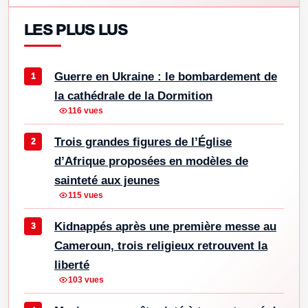
LES PLUS LUS
Guerre en Ukraine : le bombardement de
la cathédrale de la Dormition
116 vues
Trois grandes figures de l’Église
d’Afrique proposées en modèles de
sainteté aux jeunes
115 vues
Kidnappés après une première messe au
Cameroun, trois religieux retrouvent la
liberté
103 vues