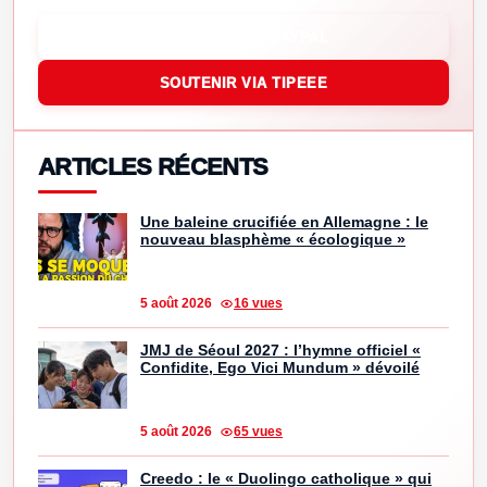
SOUTENIR VIA PAYPAL
SOUTENIR VIA TIPEEE
ARTICLES RÉCENTS
Une baleine crucifiée en Allemagne : le
nouveau blasphème « écologique »
5 août 2026
16 vues
JMJ de Séoul 2027 : l’hymne officiel «
Confidite, Ego Vici Mundum » dévoilé
5 août 2026
65 vues
Creedo : le « Duolingo catholique » qui