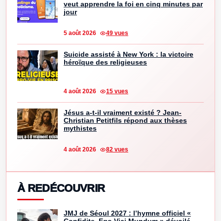
veut apprendre la foi en cinq minutes par
jour
5 août 2026
49 vues
Suicide assisté à New York : la victoire
héroïque des religieuses
4 août 2026
15 vues
Jésus a-t-il vraiment existé ? Jean-
Christian Petitfils répond aux thèses
mythistes
4 août 2026
82 vues
À REDÉCOUVRIR
JMJ de Séoul 2027 : l’hymne officiel «