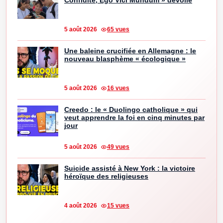
Confidite, Ego Vici Mundum » dévoilé
5 août 2026
65 vues
Une baleine crucifiée en Allemagne : le
nouveau blasphème « écologique »
5 août 2026
16 vues
Creedo : le « Duolingo catholique » qui
veut apprendre la foi en cinq minutes par
jour
5 août 2026
49 vues
Suicide assisté à New York : la victoire
héroïque des religieuses
4 août 2026
15 vues