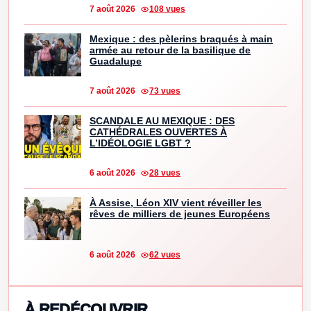
7 août 2026
108 vues
Mexique : des pèlerins braqués à main
armée au retour de la basilique de
Guadalupe
7 août 2026
73 vues
SCANDALE AU MEXIQUE : DES
CATHÉDRALES OUVERTES À
L’IDÉOLOGIE LGBT ?
6 août 2026
28 vues
À Assise, Léon XIV vient réveiller les
rêves de milliers de jeunes Européens
6 août 2026
62 vues
À REDÉCOUVRIR