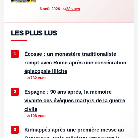
6 août 2026
28 vues
LES PLUS LUS
Écosse : un monastère traditionaliste
rompt avec Rome après une consécration
épiscopale illicite
732 vues
Espagne : 90 ans après, la mémoire
vivante des évêques martyrs de la guerre
civile
108 vues
Kidnappés après une première messe au