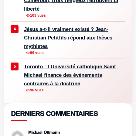
Cameroun, trois religieux retrouvent la
liberté
103 vues
Jésus a-t-il vraiment existé ? Jean-
Christian Petitfils répond aux thèses
mythistes
99 vues
Toronto : l’Université catholique Saint
Michael finance des événements
contraires à la doctrine
96 vues
DERNIERS COMMENTAIRES
Mickael Ottmann