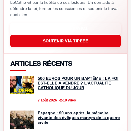
LeCatho vit par la fidélité de ses lecteurs. Un don aide à
défendre la foi, former les consciences et soutenir le travail
quotidien.
SOUTENIR VIA PAYPAL
SOUTENIR VIA TIPEEE
ARTICLES RÉCENTS
500 EUROS POUR UN BAPTÊME : LA FOI
EST-ELLE À VENDRE ? L’ACTUALITÉ
CATHOLIQUE DU JOUR
7 août 2026
19 vues
Espagne : 90 ans après, la mémoire
vivante des évêques martyrs de la guerre
civile