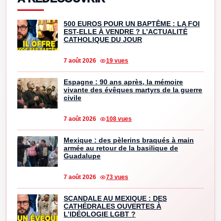
500 EUROS POUR UN BAPTÊME : LA FOI
EST-ELLE À VENDRE ? L’ACTUALITÉ
CATHOLIQUE DU JOUR
7 août 2026
19 vues
Espagne : 90 ans après, la mémoire
vivante des évêques martyrs de la guerre
civile
7 août 2026
108 vues
Mexique : des pèlerins braqués à main
armée au retour de la basilique de
Guadalupe
7 août 2026
73 vues
SCANDALE AU MEXIQUE : DES
CATHÉDRALES OUVERTES À
L’IDÉOLOGIE LGBT ?