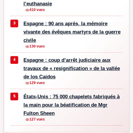
l’euthanasie
410 vues
Espagne : 90 ans après, la mémoire
vivante des évêques martyrs de la guerre
civile
130 vues
Espagne : coup d’arrêt judiciaire aux
travaux de « resignification » de la vallée
de los Caidos
129 vues
États-Unis : 75 000 chapelets fabriqués à
la main pour la béatification de Mgr
Fulton Sheen
127 vues