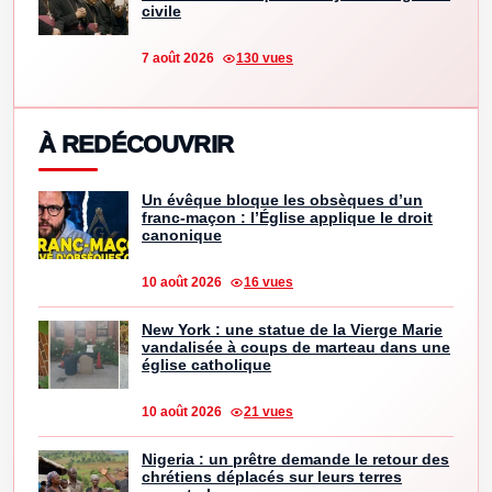
civile
7 août 2026
130 vues
À REDÉCOUVRIR
Un évêque bloque les obsèques d’un
franc-maçon : l’Église applique le droit
canonique
10 août 2026
16 vues
New York : une statue de la Vierge Marie
vandalisée à coups de marteau dans une
église catholique
10 août 2026
21 vues
Nigeria : un prêtre demande le retour des
chrétiens déplacés sur leurs terres