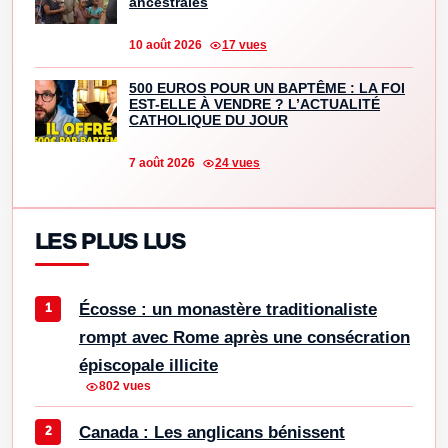
ancestrales
10 août 2026
17 vues
500 EUROS POUR UN BAPTÊME : LA FOI
EST-ELLE À VENDRE ? L’ACTUALITÉ
CATHOLIQUE DU JOUR
7 août 2026
24 vues
LES PLUS LUS
Écosse : un monastère traditionaliste
rompt avec Rome après une consécration
épiscopale illicite
802 vues
Canada : Les anglicans bénissent