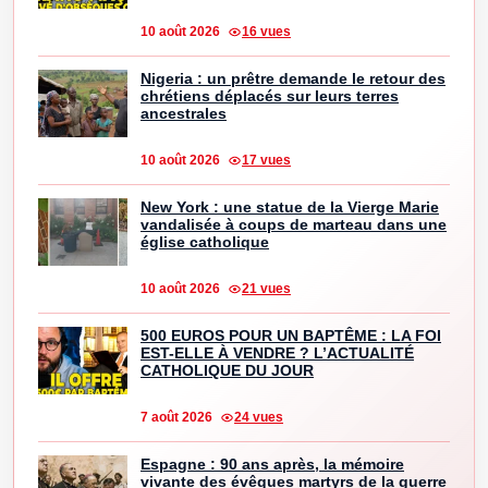
10 août 2026
16 vues
Nigeria : un prêtre demande le retour des
chrétiens déplacés sur leurs terres
ancestrales
10 août 2026
17 vues
New York : une statue de la Vierge Marie
vandalisée à coups de marteau dans une
église catholique
10 août 2026
21 vues
500 EUROS POUR UN BAPTÊME : LA FOI
EST-ELLE À VENDRE ? L’ACTUALITÉ
CATHOLIQUE DU JOUR
7 août 2026
24 vues
Espagne : 90 ans après, la mémoire
vivante des évêques martyrs de la guerre