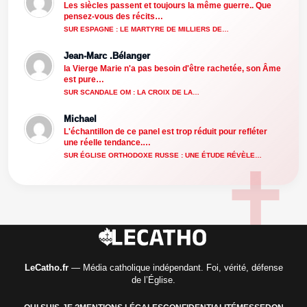
Les siècles passent et toujours la même guerre.. Que
pensez-vous des récits…
SUR ESPAGNE : LE MARTYRE DE MILLIERS DE…
Jean-Marc .Bélanger
la Vierge Marie n'a pas besoin d'être rachetée, son Âme
est pure…
SUR SCANDALE OM : LA CROIX DE LA…
Michael
L'échantillon de ce panel est trop réduit pour refléter
une réelle tendance.…
SUR ÉGLISE ORTHODOXE RUSSE : UNE ÉTUDE RÉVÈLE…
LeCatho.fr
— Média catholique indépendant. Foi, vérité, défense
de l’Église.