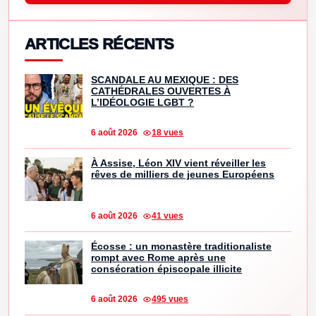
ARTICLES RÉCENTS
SCANDALE AU MEXIQUE : DES
CATHÉDRALES OUVERTES À
L’IDÉOLOGIE LGBT ?
6 août 2026
18 vues
À Assise, Léon XIV vient réveiller les
rêves de milliers de jeunes Européens
6 août 2026
41 vues
Écosse : un monastère traditionaliste
rompt avec Rome après une
consécration épiscopale illicite
6 août 2026
495 vues