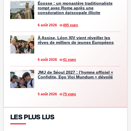
Écosse : un monastère traditionaliste
rompt avec Rome après une
consécration épiscopale illicite
6 août 2026
495 vues
À Assise, Léon XIV vient réveiller les
rêves de milliers de jeunes Européens
6 août 2026
41 vues
JMJ de Séoul 2027 : l’hymne officiel «
Confidite, Ego Vici Mundum » dévoilé
5 août 2026
75 vues
LES PLUS LUS