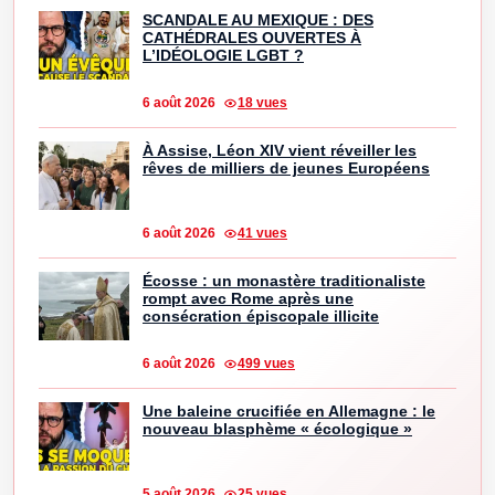
SCANDALE AU MEXIQUE : DES
CATHÉDRALES OUVERTES À
L’IDÉOLOGIE LGBT ?
6 août 2026
18 vues
À Assise, Léon XIV vient réveiller les
rêves de milliers de jeunes Européens
6 août 2026
41 vues
Écosse : un monastère traditionaliste
rompt avec Rome après une
consécration épiscopale illicite
6 août 2026
499 vues
Une baleine crucifiée en Allemagne : le
nouveau blasphème « écologique »
5 août 2026
25 vues