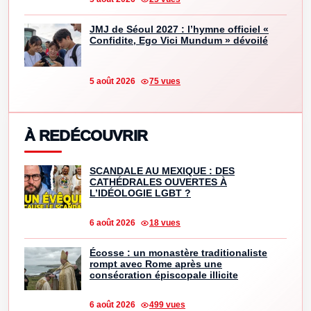
JMJ de Séoul 2027 : l’hymne officiel «
Confidite, Ego Vici Mundum » dévoilé
5 août 2026
75 vues
À REDÉCOUVRIR
SCANDALE AU MEXIQUE : DES
CATHÉDRALES OUVERTES À
L’IDÉOLOGIE LGBT ?
6 août 2026
18 vues
Écosse : un monastère traditionaliste
rompt avec Rome après une
consécration épiscopale illicite
6 août 2026
499 vues