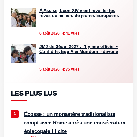
À Assise, Léon XIV vient réveiller les
rêves de milliers de jeunes Européens
6 août 2026
41 vues
JMJ de Séoul 2027 : l’hymne officiel «
Confidite, Ego Vici Mundum » dévoilé
5 août 2026
75 vues
LES PLUS LUS
Écosse : un monastère traditionaliste
rompt avec Rome après une consécration
épiscopale illicite