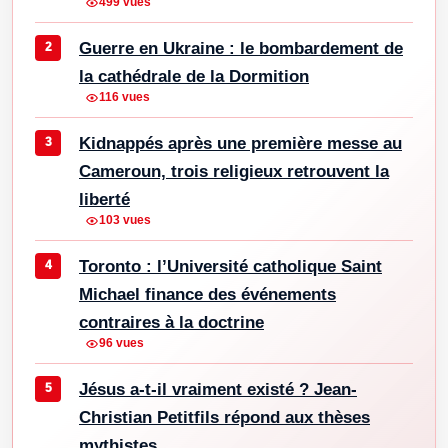
499 vues
Guerre en Ukraine : le bombardement de
la cathédrale de la Dormition
116 vues
Kidnappés après une première messe au
Cameroun, trois religieux retrouvent la
liberté
103 vues
Toronto : l’Université catholique Saint
Michael finance des événements
contraires à la doctrine
96 vues
Jésus a-t-il vraiment existé ? Jean-
Christian Petitfils répond aux thèses
mythistes