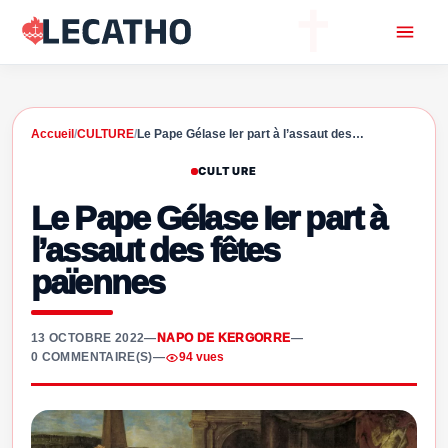
Accueil
/
CULTURE
/
Le Pape Gélase Ier part à l’assaut des…
CULTURE
Le Pape Gélase Ier part à
l’assaut des fêtes
païennes
13 OCTOBRE 2022
—
NAPO DE KERGORRE
—
0 COMMENTAIRE(S)
—
94 vues