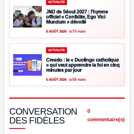
ACTUALITE
JMJ de Séoul 2027 : l’hymne
officiel « Confidite, Ego Vici
Mundum » dévoilé
75 vues
5 AOÛT 2026
ACTUALITE
Creedo : le « Duolingo catholique
» qui veut apprendre la foi en cinq
minutes par jour
58 vues
5 AOÛT 2026
CONVERSATION
0
DES FIDÈLES
commentaire(s)