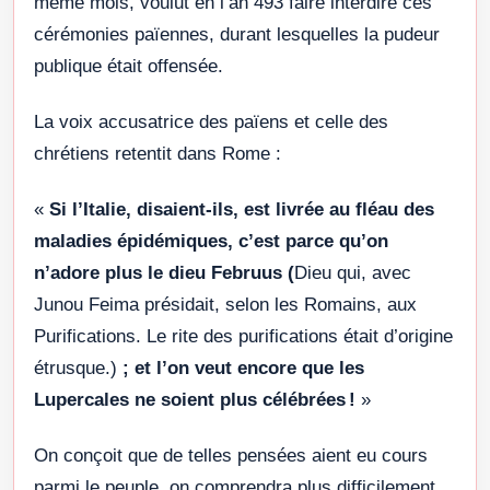
même mois, voulut en l’an 493 faire interdire ces
cérémonies païennes, durant lesquelles la pudeur
publique était offensée.
La voix accusatrice des païens et celle des
chrétiens retentit dans Rome :
«
Si l’Italie, disaient-ils, est livrée au fléau des
maladies épidémiques, c’est parce qu’on
n’adore plus le dieu Februus (
Dieu qui, avec
Junou Feima présidait, selon les Romains, aux
Purifications. Le rite des purifications était d’origine
étrusque.)
; et l’on veut encore que les
Lupercales ne soient plus célébrées !
»
On conçoit que de telles pensées aient eu cours
parmi le peuple, on comprendra plus difficilement