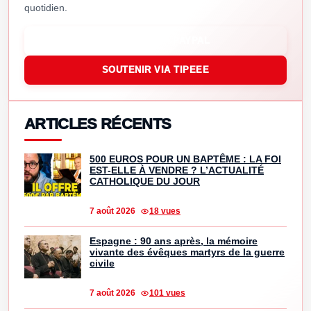
quotidien.
SOUTENIR VIA PAYPAL
SOUTENIR VIA TIPEEE
ARTICLES RÉCENTS
500 EUROS POUR UN BAPTÊME : LA FOI
EST-ELLE À VENDRE ? L’ACTUALITÉ
CATHOLIQUE DU JOUR
7 août 2026
18 vues
Espagne : 90 ans après, la mémoire
vivante des évêques martyrs de la guerre
civile
7 août 2026
101 vues