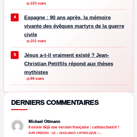
103 vues
Espagne : 90 ans après, la mémoire
vivante des évêques martyrs de la guerre
civile
101 vues
Jésus a-t-il vraiment existé ? Jean-
Christian Petitfils répond aux thèses
mythistes
99 vues
DERNIERS COMMENTAIRES
Mickael Ottmann
Il existe déjà une version française : cathoschool.fr !
SUR CREEDO : LE « DUOLINGO CATHOLIQUE »…