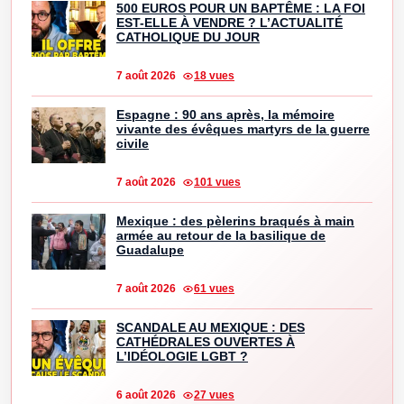
500 EUROS POUR UN BAPTÊME : LA FOI
EST-ELLE À VENDRE ? L’ACTUALITÉ
CATHOLIQUE DU JOUR
7 août 2026
18 vues
Espagne : 90 ans après, la mémoire
vivante des évêques martyrs de la guerre
civile
7 août 2026
101 vues
Mexique : des pèlerins braqués à main
armée au retour de la basilique de
Guadalupe
7 août 2026
61 vues
SCANDALE AU MEXIQUE : DES
CATHÉDRALES OUVERTES À
L’IDÉOLOGIE LGBT ?
6 août 2026
27 vues