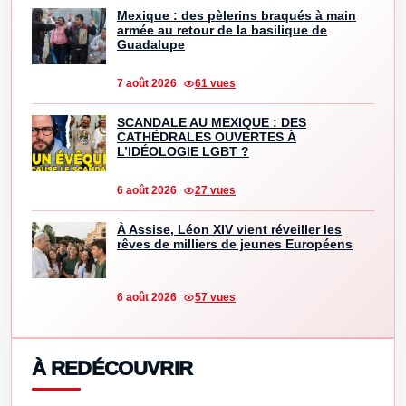
Mexique : des pèlerins braqués à main
armée au retour de la basilique de
Guadalupe
7 août 2026
61 vues
SCANDALE AU MEXIQUE : DES
CATHÉDRALES OUVERTES À
L’IDÉOLOGIE LGBT ?
6 août 2026
27 vues
À Assise, Léon XIV vient réveiller les
rêves de milliers de jeunes Européens
6 août 2026
57 vues
À REDÉCOUVRIR