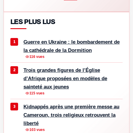
LES PLUS LUS
Guerre en Ukraine : le bombardement de
la cathédrale de la Dormition
116 vues
Trois grandes figures de l’Église
d’Afrique proposées en modèles de
sainteté aux jeunes
115 vues
Kidnappés après une première messe au
Cameroun, trois religieux retrouvent la
liberté
103 vues