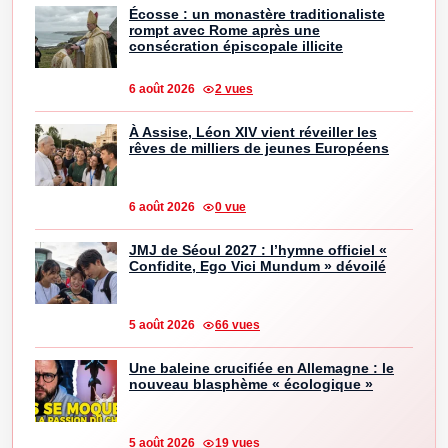
Écosse : un monastère traditionaliste
rompt avec Rome après une
consécration épiscopale illicite
6 août 2026
2 vues
À Assise, Léon XIV vient réveiller les
rêves de milliers de jeunes Européens
6 août 2026
0 vue
JMJ de Séoul 2027 : l’hymne officiel «
Confidite, Ego Vici Mundum » dévoilé
5 août 2026
66 vues
Une baleine crucifiée en Allemagne : le
nouveau blasphème « écologique »
5 août 2026
19 vues