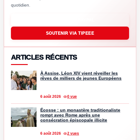
quotidien.
SOUTENIR VIA PAYPAL
SOUTENIR VIA TIPEEE
ARTICLES RÉCENTS
À Assise, Léon XIV vient réveiller les
rêves de milliers de jeunes Européens
6 août 2026
0 vue
Écosse : un monastère traditionaliste
rompt avec Rome après une
consécration épiscopale illicite
6 août 2026
2 vues