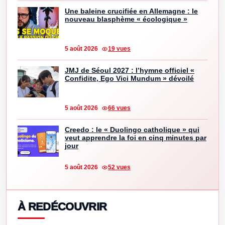
Une baleine crucifiée en Allemagne : le
nouveau blasphème « écologique »
5 août 2026
19 vues
JMJ de Séoul 2027 : l’hymne officiel «
Confidite, Ego Vici Mundum » dévoilé
5 août 2026
66 vues
Creedo : le « Duolingo catholique » qui
veut apprendre la foi en cinq minutes par
jour
5 août 2026
52 vues
À REDÉCOUVRIR